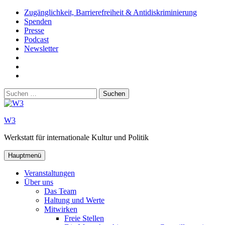
Zum
Zugänglichkeit, Barrierefreiheit & Antidiskriminierung
Inhalt
Spenden
springen
Presse
Podcast
Newsletter
W3
auf
W3_
Facebook
auf
W3
Instagram
auf
Suchen
Youtube
nach:
W3
Werkstatt für internationale Kultur und Politik
Hauptmenü
Veranstaltungen
Über uns
Das Team
Haltung und Werte
Mitwirken
Freie Stellen