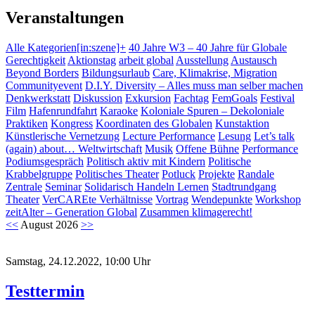
Veranstaltungen
Alle Kategorien
[in:szene]+
40 Jahre W3 – 40 Jahre für Globale
Gerechtigkeit
Aktionstag
arbeit global
Ausstellung
Austausch
Beyond Borders
Bildungsurlaub
Care, Klimakrise, Migration
Communityevent
D.I.Y. Diversity – Alles muss man selber machen
Denkwerkstatt
Diskussion
Exkursion
Fachtag
FemGoals
Festival
Film
Hafenrundfahrt
Karaoke
Koloniale Spuren – Dekoloniale
Praktiken
Kongress
Koordinaten des Globalen
Kunstaktion
Künstlerische Vernetzung
Lecture Performance
Lesung
Let’s talk
(again) about… Weltwirtschaft
Musik
Offene Bühne
Performance
Podiumsgespräch
Politisch aktiv mit Kindern
Politische
Krabbelgruppe
Politisches Theater
Potluck
Projekte
Randale
Zentrale
Seminar
Solidarisch Handeln Lernen
Stadtrundgang
Theater
VerCAREte Verhältnisse
Vortrag
Wendepunkte
Workshop
zeitAlter – Generation Global
Zusammen klimagerecht!
<<
August 2026
>>
Samstag, 24.12.2022, 10:00 Uhr
Testtermin