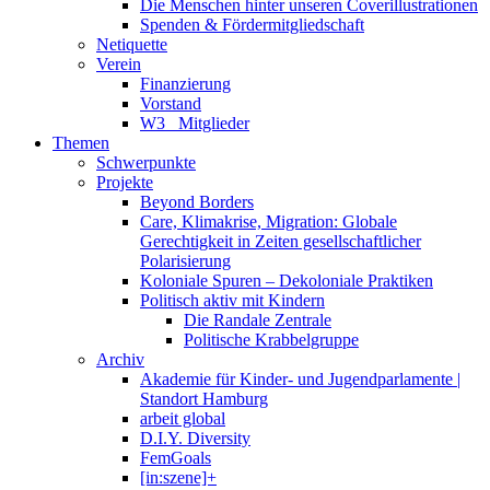
Die Menschen hinter unseren Coverillustrationen
Spenden & Fördermitgliedschaft
Netiquette
Verein
Finanzierung
Vorstand
W3_ Mitglieder
Themen
Schwerpunkte
Projekte
Beyond Borders
Care, Klimakrise, Migration: Globale
Gerechtigkeit in Zeiten gesellschaftlicher
Polarisierung
Koloniale Spuren – Dekoloniale Praktiken
Politisch aktiv mit Kindern
Die Randale Zentrale
Politische Krabbelgruppe
Archiv
Akademie für Kinder- und Jugendparlamente |
Standort Hamburg
arbeit global
D.I.Y. Diversity
FemGoals
[in:szene]+