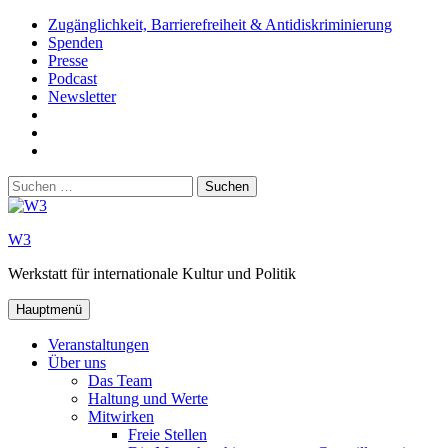
Zum
Zugänglichkeit, Barrierefreiheit & Antidiskriminierung
Inhalt
Spenden
springen
Presse
Podcast
Newsletter
W3
auf
W3_
Facebook
auf
W3
Instagram
auf
Suchen
Youtube
nach:
W3
Werkstatt für internationale Kultur und Politik
Hauptmenü
Veranstaltungen
Über uns
Das Team
Haltung und Werte
Mitwirken
Freie Stellen