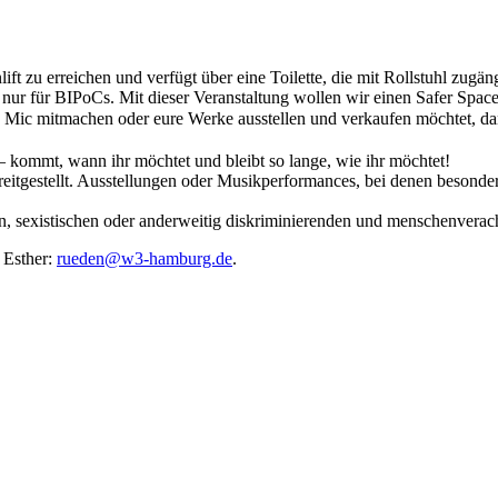
t zu erreichen und verfügt über eine Toilette, die mit Rollstuhl zugäng
fen nur für BIPoCs. Mit dieser Veranstaltung wollen wir einen Safer Spa
n Mic mitmachen oder eure Werke ausstellen und verkaufen möchtet, d
– kommt, wann ihr möchtet und bleibt so lange, wie ihr möchtet!
tgestellt. Ausstellungen oder Musikperformances, bei denen besondere t
chen, sexistischen oder anderweitig diskriminierenden und menschenver
 Esther:
rueden@w3-hamburg.de
.