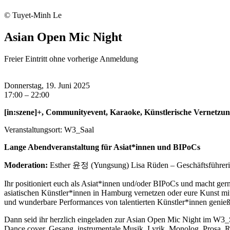
© Tuyet-Minh Le
Asian Open Mic Night
Freier Eintritt ohne vorherige Anmeldung
Donnerstag, 19. Juni 2025
17:00 – 22:00
[in:szene]+, Communityevent, Karaoke, Künstlerische Vernetzun
Veranstaltungsort: W3_Saal
Lange Abendveranstaltung für Asiat*innen und BIPoCs
Moderation:
Esther 윤정 (Yungsung) Lisa Rüden – Geschäftsführer
Ihr positioniert euch als Asiat*innen und/oder BIPoCs und macht gerne 
asiatischen Künstler*innen in Hamburg vernetzen oder eure Kunst m
und wunderbare Performances von talentierten Künstler*innen genie
Dann seid ihr herzlich eingeladen zur Asian Open Mic Night im W3_S
Dance cover, Gesang, instrumentale Musik, Lyrik, Monolog, Prosa, R