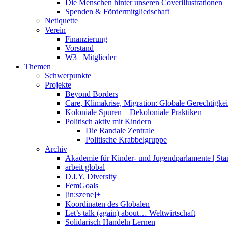
Die Menschen hinter unseren Coverillustrationen
Spenden & Fördermitgliedschaft
Netiquette
Verein
Finanzierung
Vorstand
W3_ Mitglieder
Themen
Schwerpunkte
Projekte
Beyond Borders
Care, Klimakrise, Migration: Globale Gerechtigkeit 
Koloniale Spuren – Dekoloniale Praktiken
Politisch aktiv mit Kindern
Die Randale Zentrale
Politische Krabbelgruppe
Archiv
Akademie für Kinder- und Jugendparlamente | St
arbeit global
D.I.Y. Diversity
FemGoals
[in:szene]+
Koordinaten des Globalen
Let’s talk (again) about… Weltwirtschaft
Solidarisch Handeln Lernen