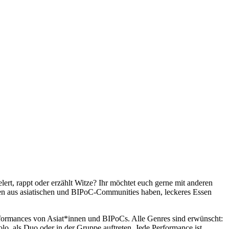
elert, rappt oder erzählt Witze? Ihr möchtet euch gerne mit anderen
en aus asiatischen und BIPoC-Communities haben, leckeres Essen
rformances von Asiat*innen und BIPoCs. Alle Genres sind erwünscht:
o, als Duo oder in der Gruppe auftreten. Jede Performance ist