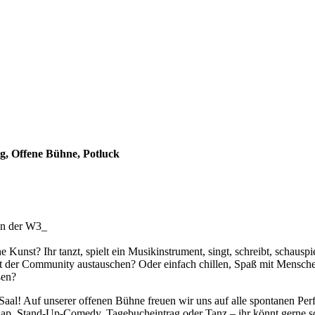
g, Offene Bühne, Potluck
in der W3_
Kunst? Ihr tanzt, spielt ein Musikinstrument, singt, schreibt, schauspi
it der Community austauschen? Oder einfach chillen, Spaß mit Mensch
ßen?
aal! Auf unserer offenen Bühne freuen wir uns auf alle spontanen Pe
ap, Stand-Up-Comedy, Tagebucheintrag oder Tanz – ihr könnt gerne sol