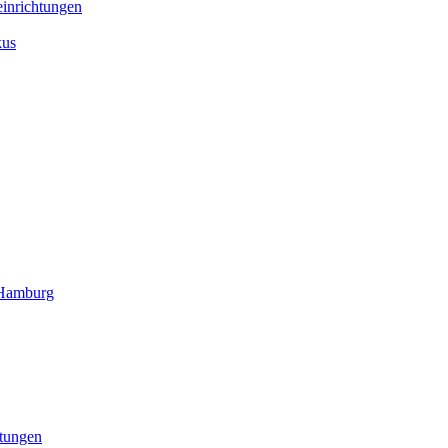
inrichtungen
kus
 Hamburg
htungen