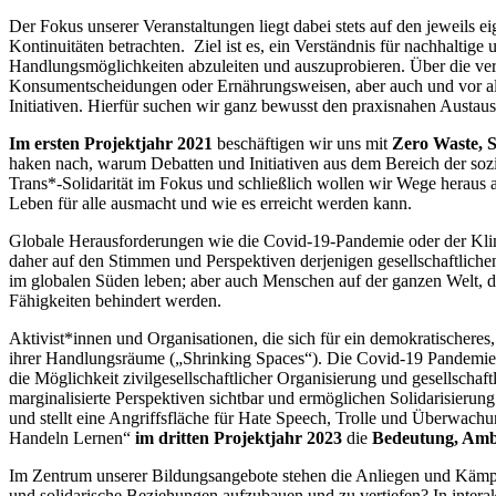
Der Fokus unserer Veranstaltungen liegt dabei stets auf den jeweils 
Kontinuitäten betrachten. Ziel ist es, ein Verständnis für nachhaltige
Handlungsmöglichkeiten abzuleiten und auszuprobieren. Über die vers
Konsumentscheidungen oder Ernährungsweisen, aber auch und vor allem
Initiativen. Hierfür suchen wir ganz bewusst den praxisnahen Austau
Im ersten Projektjahr 2021
beschäftigen wir uns mit
Zero Waste, 
haken nach, warum Debatten und Initiativen aus dem Bereich der so
Trans*-Solidarität im Fokus und schließlich wollen wir Wege heraus 
Leben für alle ausmacht und wie es erreicht werden kann.
Globale Herausforderungen wie die Covid-19-Pandemie oder der Klima
daher auf den Stimmen und Perspektiven derjenigen gesellschaftliche
im globalen Süden leben; aber auch Menschen auf der ganzen Welt, die
Fähigkeiten behindert werden.
Aktivist*innen und Organisationen, die sich für ein demokratischere
ihrer Handlungsräume („Shrinking Spaces“). Die Covid-19 Pandemie 
die Möglichkeit zivilgesellschaftlicher Organisierung und gesellsc
marginalisierte Perspektiven sichtbar und ermöglichen Solidarisierun
und stellt eine Angriffsfläche für Hate Speech, Trolle und Überwach
Handeln Lernen“
im dritten Projektjahr 2023
die
Bedeutung, Ambi
Im Zentrum unserer Bildungsangebote stehen die Anliegen und Kämpfe
und solidarische Beziehungen aufzubauen und zu vertiefen? In inter