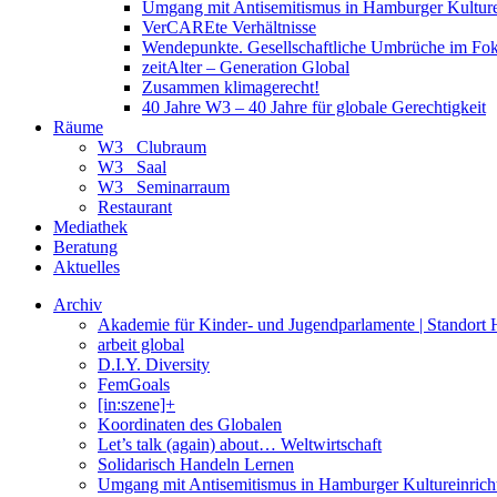
Umgang mit Antisemitismus in Hamburger Kulture
VerCAREte Verhältnisse
Wendepunkte. Gesellschaftliche Umbrüche im Fo
zeitAlter – Generation Global
Zusammen klimagerecht!
40 Jahre W3 – 40 Jahre für globale Gerechtigkeit
Räume
W3_ Clubraum
W3_ Saal
W3_ Seminarraum
Restaurant
Mediathek
Beratung
Aktuelles
Archiv
Akademie für Kinder- und Jugendparlamente | Standort
arbeit global
D.I.Y. Diversity
FemGoals
[in:szene]+
Koordinaten des Globalen
Let’s talk (again) about… Weltwirtschaft
Solidarisch Handeln Lernen
Umgang mit Antisemitismus in Hamburger Kultureinric