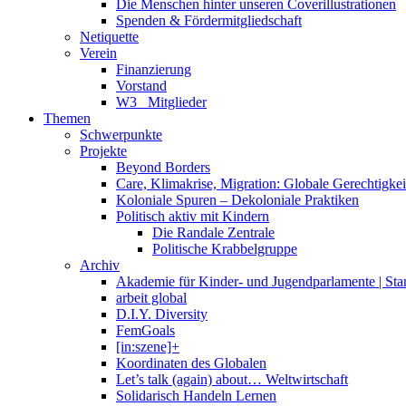
Die Menschen hinter unseren Coverillustrationen
Spenden & Fördermitgliedschaft
Netiquette
Verein
Finanzierung
Vorstand
W3_ Mitglieder
Themen
Schwerpunkte
Projekte
Beyond Borders
Care, Klimakrise, Migration: Globale Gerechtigkeit 
Koloniale Spuren – Dekoloniale Praktiken
Politisch aktiv mit Kindern
Die Randale Zentrale
Politische Krabbelgruppe
Archiv
Akademie für Kinder- und Jugendparlamente | St
arbeit global
D.I.Y. Diversity
FemGoals
[in:szene]+
Koordinaten des Globalen
Let’s talk (again) about… Weltwirtschaft
Solidarisch Handeln Lernen