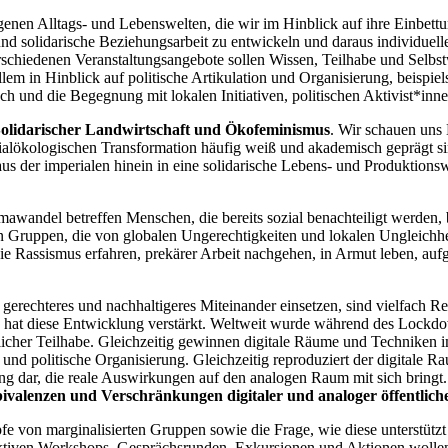
eigenen Alltags- und Lebenswelten, die wir im Hinblick auf ihre Einbe
 und solidarische Beziehungsarbeit zu entwickeln und daraus individuell
chiedenen Veranstaltungsangebote sollen Wissen, Teilhabe und Selbstw
 in Hinblick auf politische Artikulation und Organisierung, beispiel
sch und die Begegnung mit lokalen Initiativen, politischen Aktivist*i
Solidarischer Landwirtschaft und Ökofeminismus
. Wir schauen un
zialökologischen Transformation häufig weiß und akademisch geprägt 
aus der imperialen hinein in eine solidarische Lebens- und Produktion
wandel betreffen Menschen, die bereits sozial benachteiligt werden,
n Gruppen, die von globalen Ungerechtigkeiten und lokalen Ungleichhei
 Rassismus erfahren, prekärer Arbeit nachgehen, in Armut leben, aufgr
s, gerechteres und nachhaltigeres Miteinander einsetzen, sind vielfach
hat diese Entwicklung verstärkt. Weltweit wurde während des Lockdo
haftlicher Teilhabe. Gleichzeitig gewinnen digitale Räume und Technik
g und politische Organisierung. Gleichzeitig reproduziert der digitale
ung dar, die reale Auswirkungen auf den analogen Raum mit sich bring
valenzen und Verschränkungen digitaler und analoger öffentlic
 von marginalisierten Gruppen sowie die Frage, wie diese unterstützt
aktiven Workshops, Gesprächsrunden, Exkursionen und Aktionen wollen 