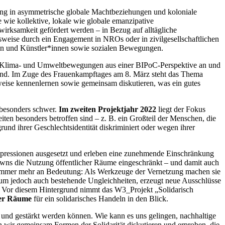
ttung in asymmetrische globale Machtbeziehungen und koloniale
e wie kollektive, lokale wie globale emanzipative
irksamkeit gefördert werden – in Bezug auf alltägliche
sweise durch ein Engagement in NROs oder in zivilgesellschaftlichen
nnen und Künstler*innen sowie sozialen Bewegungen.
s Klima- und Umweltbewegungen aus einer BIPoC-Perspektive an und
sind. Im Zuge des Frauenkampftages am 8. März steht das Thema
sweise kennenlernen sowie gemeinsam diskutieren, was ein gutes
 besonders schwer.
Im zweiten Projektjahr 2022
liegt der Fokus
ten besonders betroffen sind – z. B. ein Großteil der Menschen, die
und ihrer Geschlechtsidentität diskriminiert oder wegen ihrer
 Repressionen ausgesetzt und erleben eine zunehmende Einschränkung
wns die Nutzung öffentlicher Räume eingeschränkt – und damit auch
en immer mehr an Bedeutung: Als Werkzeuge der Vernetzung machen sie
 Raum jedoch auch bestehende Ungleichheiten, erzeugt neue Ausschlüsse
t. Vor diesem Hintergrund nimmt das W3_Projekt „Solidarisch
her Räume
für ein solidarisches Handeln in den Blick.
 und gestärkt werden können. Wie kann es uns gelingen, nachhaltige
wir gemeinsam Formen der Solidarität diskutieren und erproben, die