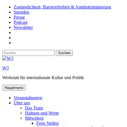
Zum
Zugänglichkeit, Barrierefreiheit & Antidiskriminierung
Inhalt
Spenden
springen
Presse
Podcast
Newsletter
W3
auf
W3_
Facebook
auf
W3
Instagram
auf
Suchen
Youtube
nach:
W3
Werkstatt für internationale Kultur und Politik
Hauptmenü
Veranstaltungen
Über uns
Das Team
Haltung und Werte
Mitwirken
Freie Stellen