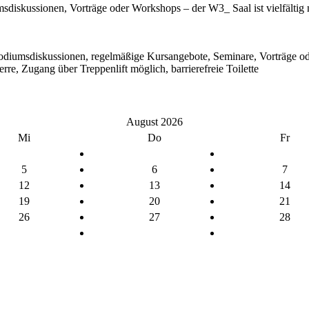
msdiskussionen, Vorträge oder Workshops – der W3_ Saal ist vielfältig
Podiumsdiskussionen, regelmäßige Kursangebote, Seminare, Vorträge 
e, Zugang über Treppenlift möglich, barrierefreie Toilette
August 2026
Mi
Do
Fr
5
6
7
12
13
14
19
20
21
26
27
28