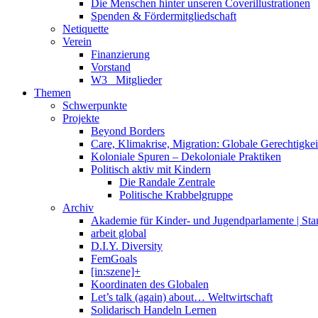
Die Menschen hinter unseren Coverillustrationen
Spenden & Fördermitgliedschaft
Netiquette
Verein
Finanzierung
Vorstand
W3_ Mitglieder
Themen
Schwerpunkte
Projekte
Beyond Borders
Care, Klimakrise, Migration: Globale Gerechtigkeit 
Koloniale Spuren – Dekoloniale Praktiken
Politisch aktiv mit Kindern
Die Randale Zentrale
Politische Krabbelgruppe
Archiv
Akademie für Kinder- und Jugendparlamente | St
arbeit global
D.I.Y. Diversity
FemGoals
[in:szene]+
Koordinaten des Globalen
Let’s talk (again) about… Weltwirtschaft
Solidarisch Handeln Lernen