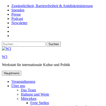
Zum
Zugänglichkeit, Barrierefreiheit & Antidiskriminierung
Inhalt
Spenden
springen
Presse
Podcast
Newsletter
W3
auf
W3_
Facebook
auf
W3
Instagram
auf
Suchen
Youtube
nach:
W3
Werkstatt für internationale Kultur und Politik
Hauptmenü
Veranstaltungen
Über uns
Das Team
Haltung und Werte
Mitwirken
Freie Stellen