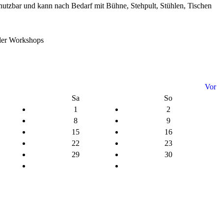
 nutzbar und kann nach Bedarf mit Bühne, Stehpult, Stühlen, Tischen
oder Workshops
Vor
Sa
So
1
2
8
9
15
16
22
23
29
30