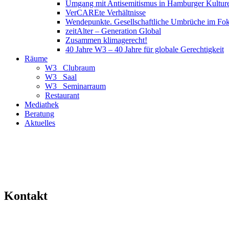
Umgang mit Antisemitismus in Hamburger Kulture
VerCAREte Verhältnisse
Wendepunkte. Gesellschaftliche Umbrüche im Fo
zeitAlter – Generation Global
Zusammen klimagerecht!
40 Jahre W3 – 40 Jahre für globale Gerechtigkeit
Räume
W3_ Clubraum
W3_ Saal
W3_ Seminarraum
Restaurant
Mediathek
Beratung
Aktuelles
Kontakt