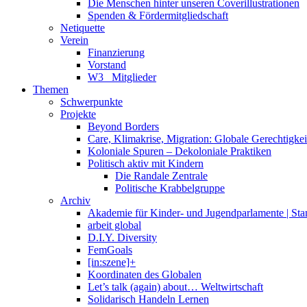
Die Menschen hinter unseren Coverillustrationen
Spenden & Fördermitgliedschaft
Netiquette
Verein
Finanzierung
Vorstand
W3_ Mitglieder
Themen
Schwerpunkte
Projekte
Beyond Borders
Care, Klimakrise, Migration: Globale Gerechtigkeit 
Koloniale Spuren – Dekoloniale Praktiken
Politisch aktiv mit Kindern
Die Randale Zentrale
Politische Krabbelgruppe
Archiv
Akademie für Kinder- und Jugendparlamente | St
arbeit global
D.I.Y. Diversity
FemGoals
[in:szene]+
Koordinaten des Globalen
Let’s talk (again) about… Weltwirtschaft
Solidarisch Handeln Lernen