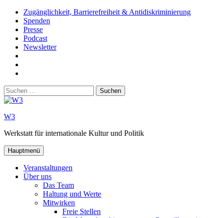
Zum
Zugänglichkeit, Barrierefreiheit & Antidiskriminierung
Inhalt
Spenden
springen
Presse
Podcast
Newsletter
W3
auf
W3_
Facebook
auf
W3
Instagram
auf
Suchen
Youtube
nach:
W3
Werkstatt für internationale Kultur und Politik
Hauptmenü
Veranstaltungen
Über uns
Das Team
Haltung und Werte
Mitwirken
Freie Stellen