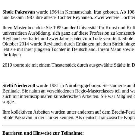
Shole Pakravan
wurde 1964 in Kermanschah, Iran geboren. Ab 1985 st
und bekam 1987 ihre älteste Tochter Reyhaneh. Zwei weitere Töchter
Ihren Master beendete Sie 1999 an der Universität für Kunst und Kul
universitären Ausbildung, sich ganz auf diese Profession zu konzentri
Reyhaneh verhaftet und zwei Jahre später zum Tode verurteilt. Shole
Oktober 2014 wurde Reyhaneh durch Erhängen mit dem Strick hingerich
lebt sie mit ihrer jüngsten Tochter in Deutschland. Ihrem Mann sowie
ihr folgen.
2019 tourte sie mit einem Theaterstück durch ausgewählte Städte in De
Steffi Niederzoll
wurde 1981 in Nürnberg geboren. Sie studierte an d
Berlinale. Sie nahm an verschiedenen Regie-Masterclasses teil und wa
auch mit interdisziplinären künstlerischen Arbeiten. Sie war Mitgli
sorgte.
Ihre kollektiven Arbeiten wurden unter anderem auf dem Brecht-Festi
Shole Pakravan in der Türkei kennen. Als deutsch-französische Kopro
Barrieren und Hinweise zur Teilnahme: