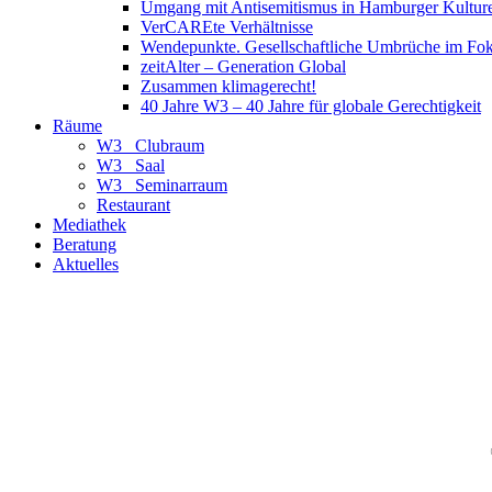
Umgang mit Antisemitismus in Hamburger Kulture
VerCAREte Verhältnisse
Wendepunkte. Gesellschaftliche Umbrüche im Fo
zeitAlter – Generation Global
Zusammen klimagerecht!
40 Jahre W3 – 40 Jahre für globale Gerechtigkeit
Räume
W3_ Clubraum
W3_ Saal
W3_ Seminarraum
Restaurant
Mediathek
Beratung
Aktuelles