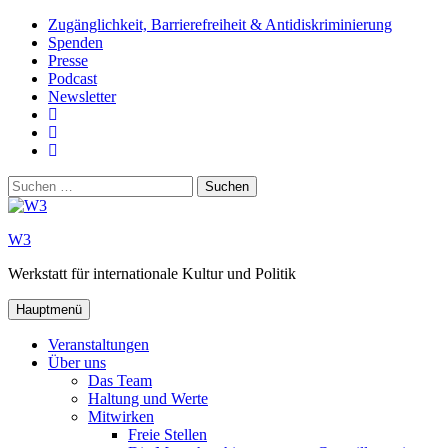
Zum
Zugänglichkeit, Barrierefreiheit & Antidiskriminierung
Inhalt
Spenden
springen
Presse
Podcast
Newsletter
W3
auf
W3_
Facebook
auf
W3
Instagram
auf
Suchen
Youtube
nach:
W3
Werkstatt für internationale Kultur und Politik
Hauptmenü
Veranstaltungen
Über uns
Das Team
Haltung und Werte
Mitwirken
Freie Stellen