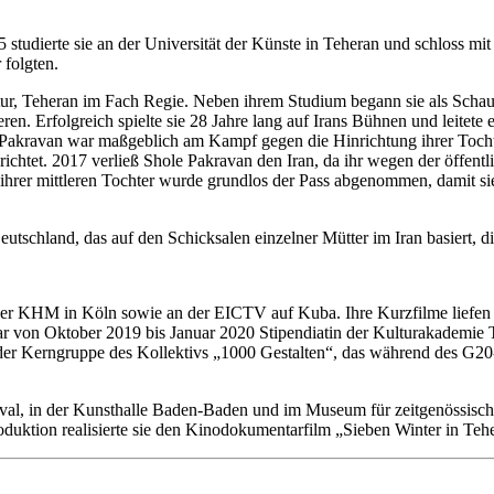
udierte sie an der Universität der Künste in Teheran und schloss mit 
 folgten.
tur, Teheran im Fach Regie. Neben ihrem Studium begann sie als Schaus
eren. Erfolgreich spielte sie 28 Jahre lang auf Irans Bühnen und leitet
 Pakravan war maßgeblich am Kampf gegen die Hinrichtung ihrer Tochter
tet. 2017 verließ Shole Pakravan den Iran, da ihr wegen der öffentli
 ihrer mittleren Tochter wurde grundlos der Pass abgenommen, damit sie
utschland, das auf den Schicksalen einzelner Mütter im Iran basiert, d
er KHM in Köln sowie an der EICTV auf Kuba. Ihre Kurzfilme liefen er
r von Oktober 2019 bis Januar 2020 Stipendiatin der Kulturakademie Tar
ed der Kerngruppe des Kollektivs „1000 Gestalten“, das während des G2
val, in der Kunsthalle Baden-Baden und im Museum für zeitgenössische
duktion realisierte sie den Kinodokumentarfilm „Sieben Winter in Teh