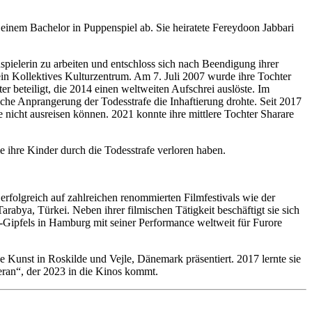
einem Bachelor in Puppenspiel ab. Sie heiratete Fereydoon Jabbari
pielerin zu arbeiten und entschloss sich nach Beendigung ihrer
e ein Kollektives Kulturzentrum. Am 7. Juli 2007 wurde ihre Tochter
 beteiligt, die 2014 einen weltweiten Aufschrei auslöste. Im
che Anprangerung der Todesstrafe die Inhaftierung drohte. Seit 2017
 nicht ausreisen können. 2021 konnte ihre mittlere Tochter Sharare
ie ihre Kinder durch die Todesstrafe verloren haben.
folgreich auf zahlreichen renommierten Filmfestivals wie der
abya, Türkei. Neben ihrer filmischen Tätigkeit beschäftigt sie sich
0-Gipfels in Hamburg mit seiner Performance weltweit für Furore
 Kunst in Roskilde und Vejle, Dänemark präsentiert. 2017 lernte sie
eran“, der 2023 in die Kinos kommt.