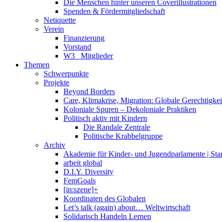
Die Menschen hinter unseren Coverillustrationen
Spenden & Fördermitgliedschaft
Netiquette
Verein
Finanzierung
Vorstand
W3_ Mitglieder
Themen
Schwerpunkte
Projekte
Beyond Borders
Care, Klimakrise, Migration: Globale Gerechtigkeit 
Koloniale Spuren – Dekoloniale Praktiken
Politisch aktiv mit Kindern
Die Randale Zentrale
Politische Krabbelgruppe
Archiv
Akademie für Kinder- und Jugendparlamente | St
arbeit global
D.I.Y. Diversity
FemGoals
[in:szene]+
Koordinaten des Globalen
Let’s talk (again) about… Weltwirtschaft
Solidarisch Handeln Lernen