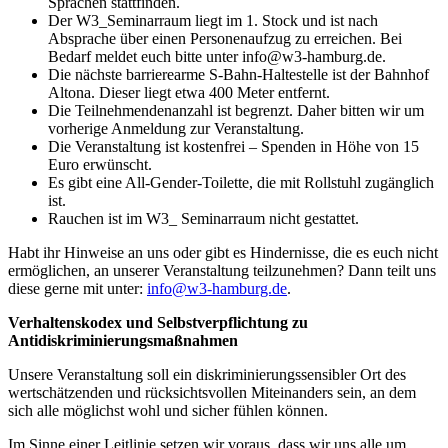
Sprachen stattfinden.
Der W3_Seminarraum liegt im 1. Stock und ist nach
Absprache über einen Personenaufzug zu erreichen. Bei
Bedarf meldet euch bitte unter info@w3-hamburg.de.
Die nächste barrierearme S-Bahn-Haltestelle ist der Bahnhof
Altona. Dieser liegt etwa 400 Meter entfernt.
Die Teilnehmendenanzahl ist begrenzt. Daher bitten wir um
vorherige Anmeldung zur Veranstaltung.
Die Veranstaltung ist kostenfrei – Spenden in Höhe von 15
Euro erwünscht.
Es gibt eine All-Gender-Toilette, die mit Rollstuhl zugänglich
ist.
Rauchen ist im W3_ Seminarraum nicht gestattet.
Habt ihr Hinweise an uns oder gibt es Hindernisse, die es euch nicht
ermöglichen, an unserer Veranstaltung teilzunehmen? Dann teilt uns
diese gerne mit unter:
info@w3-hamburg.de
.
Verhaltenskodex und Selbstverpflichtung zu
Antidiskriminierungsmaßnahmen
Unsere Veranstaltung soll ein diskriminierungssensibler Ort des
wertschätzenden und rücksichtsvollen Miteinanders sein, an dem
sich alle möglichst wohl und sicher fühlen können.
Im Sinne einer Leitlinie setzen wir voraus, dass wir uns alle um