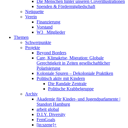
Die Menschen hinter unseren Coverillustrationen
Spenden & Fördermitgliedschaft
Netiquette
Verein
Finanzierung
Vorstand
W3_ Mitglieder
Themen
Schwerpunkte
Projekte
Beyond Borders
Care, Klimakrise, Migration: Globale
Gerechtigkeit in Zeiten gesellschaftlicher
Polarisierung
Koloniale Spuren – Dekoloniale Praktiken
Politisch aktiv mit Kindern
Die Randale Zentrale
Politische Krabbelgruppe
Archiv
Akademie für Kinder- und Jugendparlamente |
Standort Hamburg
arbeit global
D.I.Y. Diversity
FemGoals
[in:szene]+