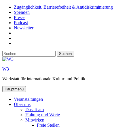
Zum
Zugänglichkeit, Barrierefreiheit & Antidiskriminierung
Inhalt
Spenden
springen
Presse
Podcast
Newsletter
W3
auf
W3_
Facebook
auf
W3
Instagram
auf
Suchen
Youtube
nach:
W3
Werkstatt für internationale Kultur und Politik
Hauptmenü
Veranstaltungen
Über uns
Das Team
Haltung und Werte
Mitwirken
Freie Stellen