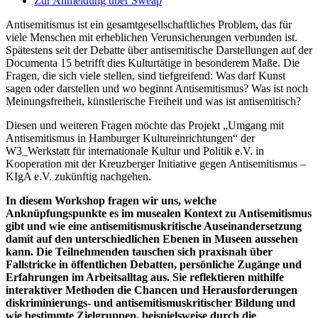
Zur Anmeldung über Sweap
Antisemitismus ist ein gesamtgesellschaftliches Problem, das für
viele Menschen mit erheblichen Verunsicherungen verbunden ist.
Spätestens seit der Debatte über antisemitische Darstellungen auf der
Documenta 15 betrifft dies Kulturtätige in besonderem Maße. Die
Fragen, die sich viele stellen, sind tiefgreifend: Was darf Kunst
sagen oder darstellen und wo beginnt Antisemitismus? Was ist noch
Meinungsfreiheit, künstlerische Freiheit und was ist antisemitisch?
Diesen und weiteren Fragen möchte das Projekt „Umgang mit
Antisemitismus in Hamburger Kultureinrichtungen“ der
W3_Werkstatt für internationale Kultur und Politik e.V. in
Kooperation mit der Kreuzberger Initiative gegen Antisemitismus –
KIgA e.V. zukünftig nachgehen.
In diesem Workshop fragen wir uns, welche
Anknüpfungspunkte es im musealen Kontext zu Antisemitismus
gibt und wie eine antisemitismuskritische Auseinandersetzung
damit auf den unterschiedlichen Ebenen in Museen aussehen
kann. Die Teilnehmenden tauschen sich praxisnah über
Fallstricke in öffentlichen Debatten, persönliche Zugänge und
Erfahrungen im Arbeitsalltag aus. Sie reflektieren mithilfe
interaktiver Methoden die Chancen und Herausforderungen
diskriminierungs- und antisemitismuskritischer Bildung und
wie bestimmte Zielgruppen, beispielsweise durch die