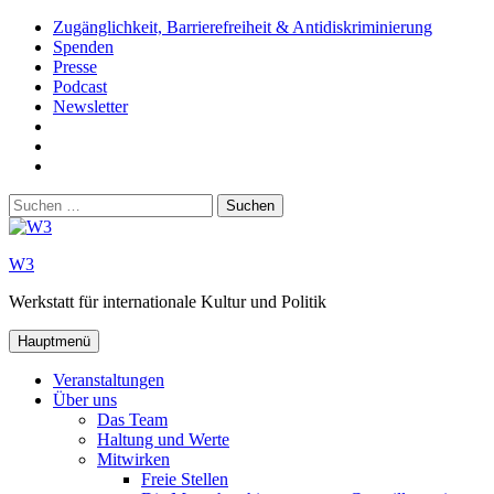
Zum
Zugänglichkeit, Barrierefreiheit & Antidiskriminierung
Inhalt
Spenden
springen
Presse
Podcast
Newsletter
W3
auf
W3_
Facebook
auf
W3
Instagram
auf
Suchen
Youtube
nach:
W3
Werkstatt für internationale Kultur und Politik
Hauptmenü
Veranstaltungen
Über uns
Das Team
Haltung und Werte
Mitwirken
Freie Stellen