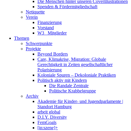
Die Menschen hinter unseren Coverillustrationen
Spenden & Fördermitgliedschaft
Netiquette
Verein
Finanzierung
Vorstand
W3_ Mitglieder
Themen
Schwerpunkte
Projekte
Beyond Borders
Care, Klimakrise, Migration: Globale
Gerechtigkeit in Zeiten gesellschaftlicher
Polarisierung
Koloniale Spuren – Dekoloniale Praktiken
Politisch aktiv mit Kindern
Die Randale Zentrale
Politische Krabbelgruppe
Archiv
Akademie für Kinder- und Jugendparlamente |
Standort Hamburg
arbeit global
D.I.Y. Diversity
FemGoals
[in:szene]+