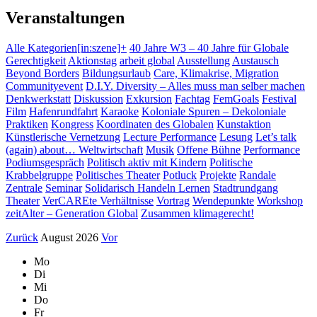
Veranstaltungen
Alle Kategorien
[in:szene]+
40 Jahre W3 – 40 Jahre für Globale
Gerechtigkeit
Aktionstag
arbeit global
Ausstellung
Austausch
Beyond Borders
Bildungsurlaub
Care, Klimakrise, Migration
Communityevent
D.I.Y. Diversity – Alles muss man selber machen
Denkwerkstatt
Diskussion
Exkursion
Fachtag
FemGoals
Festival
Film
Hafenrundfahrt
Karaoke
Koloniale Spuren – Dekoloniale
Praktiken
Kongress
Koordinaten des Globalen
Kunstaktion
Künstlerische Vernetzung
Lecture Performance
Lesung
Let’s talk
(again) about… Weltwirtschaft
Musik
Offene Bühne
Performance
Podiumsgespräch
Politisch aktiv mit Kindern
Politische
Krabbelgruppe
Politisches Theater
Potluck
Projekte
Randale
Zentrale
Seminar
Solidarisch Handeln Lernen
Stadtrundgang
Theater
VerCAREte Verhältnisse
Vortrag
Wendepunkte
Workshop
zeitAlter – Generation Global
Zusammen klimagerecht!
Zurück
August 2026
Vor
Mo
Di
Mi
Do
Fr