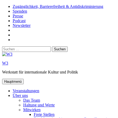
Zum
Zugänglichkeit, Barrierefreiheit & Antidiskriminierung
Inhalt
Spenden
springen
Presse
Podcast
Newsletter
W3
auf
W3_
Facebook
auf
W3
Instagram
auf
Suchen
Youtube
nach:
W3
Werkstatt für internationale Kultur und Politik
Hauptmenü
Veranstaltungen
Über uns
Das Team
Haltung und Werte
Mitwirken
Freie Stellen