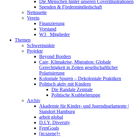
Die Menschen hinter unseren Coverillustrationen
Spenden & Fördermitgliedschaft
Netiquette
Verein
Finanzierung
Vorstand
W3_ Mitglieder
Themen
Schwerpunkte
Projekte
Beyond Borders
Care, Klimakrise, Migration: Globale
Gerechtigkeit in Zeiten gesellschaftlicher
Polarisierung
Koloniale Spuren – Dekoloniale Praktiken
Politisch aktiv mit Kindern
Die Randale Zentrale
Politische Krabbelgruppe
Archiv
Akademie für Kinder- und Jugendparlamente |
Standort Hamburg
arbeit global
D.I.Y. Diversity
FemGoals
[in:szene]+