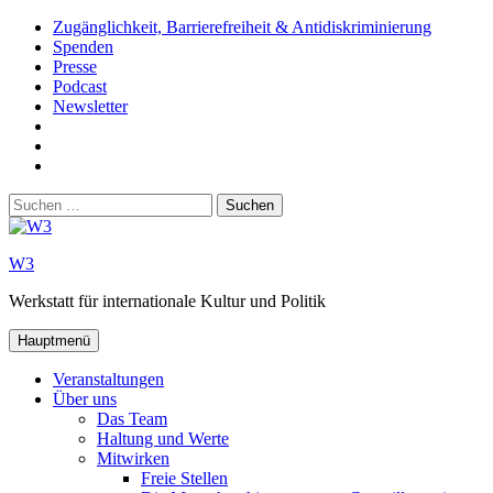
Zum
Zugänglichkeit, Barrierefreiheit & Antidiskriminierung
Inhalt
Spenden
springen
Presse
Podcast
Newsletter
W3
auf
W3_
Facebook
auf
W3
Instagram
auf
Suchen
Youtube
nach:
W3
Werkstatt für internationale Kultur und Politik
Hauptmenü
Veranstaltungen
Über uns
Das Team
Haltung und Werte
Mitwirken
Freie Stellen