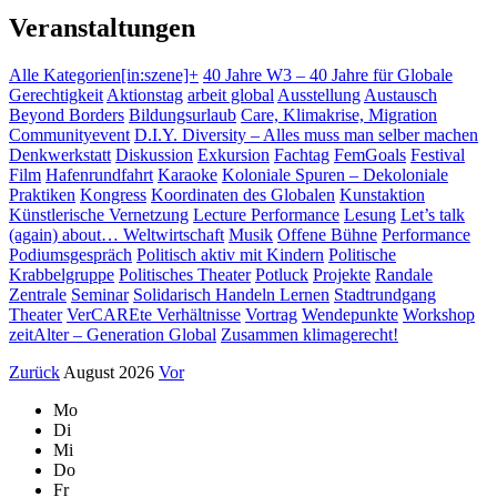
Veranstaltungen
Alle Kategorien
[in:szene]+
40 Jahre W3 – 40 Jahre für Globale
Gerechtigkeit
Aktionstag
arbeit global
Ausstellung
Austausch
Beyond Borders
Bildungsurlaub
Care, Klimakrise, Migration
Communityevent
D.I.Y. Diversity – Alles muss man selber machen
Denkwerkstatt
Diskussion
Exkursion
Fachtag
FemGoals
Festival
Film
Hafenrundfahrt
Karaoke
Koloniale Spuren – Dekoloniale
Praktiken
Kongress
Koordinaten des Globalen
Kunstaktion
Künstlerische Vernetzung
Lecture Performance
Lesung
Let’s talk
(again) about… Weltwirtschaft
Musik
Offene Bühne
Performance
Podiumsgespräch
Politisch aktiv mit Kindern
Politische
Krabbelgruppe
Politisches Theater
Potluck
Projekte
Randale
Zentrale
Seminar
Solidarisch Handeln Lernen
Stadtrundgang
Theater
VerCAREte Verhältnisse
Vortrag
Wendepunkte
Workshop
zeitAlter – Generation Global
Zusammen klimagerecht!
Zurück
August 2026
Vor
Mo
Di
Mi
Do
Fr