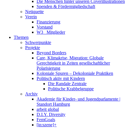
Die Menschen hinter unseren Coverillustrationen
Spenden & Fördermitgliedschaft
Netiquette
Verein
Finanzierung
Vorstand
W3_ Mitglieder
Themen
Schwerpunkte
Projekte
Beyond Borders
Care, Klimakrise, Migration: Globale
Gerechtigkeit in Zeiten gesellschaftlicher
Polarisierung
Koloniale Spuren – Dekoloniale Praktiken
Politisch aktiv mit Kindern
Die Randale Zentrale
Politische Krabbelgruppe
Archiv
Akademie für Kinder- und Jugendparlamente |
Standort Hamburg
arbeit global
D.I.Y. Diversity
FemGoals
[in:szene]+