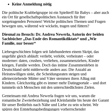
Keine Anmeldung nötig
Die politische Krabbelgruppe ist ein Spieltreff für Babys – aber auch
ein Ort für gesellschaftspolitischen Austausch für ihre
sorgetragenden Personen! Welche politischen Themen und Fragen
bewegen uns, während wir wickeln, tragen und füttern?
Diesmal zu Besuch: Dr. Andrea Newerla, Autorin der beiden
Sachbücher „Das Ende des Romantikdiktats“ und „Wie
Familie, nur besser“
Liebesgeschichten folgen seit Jahrhunderten einem Skript, das
ungefähr gleich abläuft: verliebt, verlobt, verheiratet – oder
moderner: daten, crushen, verlieben, zusammenziehen, Kinder
kriegen, Familie werden. Doch das intime Zusammenleben in
Deutschland sieht mittlerweile anders aus: Die Anzahl an
Heiratswilligen sinkt, die Scheidungsraten steigen und
alleinerziehende Mütter und Väter stemmen ihren Alltag mit
Kindern. Gleichzeitig gibt es immer mehr Datingportale – und dort
tummeln sich Menschen mit den unterschiedlichsten Zielen.
Gemeinsam mit Andrea Newerla fragen wir uns, warum die
romantische Zweierbeziehung und Kleinfamilie bis heute der Garant
für unser Bedürfnis nach Nähe und Liebe zu sein scheint. Wir
spüren den Entstehungsbedingungen vorherrschender