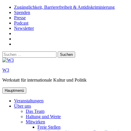
Zum
Zugänglichkeit, Barrierefreiheit & Antidiskriminierung
Inhalt
Spenden
springen
Presse
Podcast
Newsletter
W3
auf
W3_
Facebook
auf
W3
Instagram
auf
Suchen
Youtube
nach:
W3
Werkstatt für internationale Kultur und Politik
Hauptmenü
Veranstaltungen
Über uns
Das Team
Haltung und Werte
Mitwirken
Freie Stellen