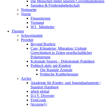
Die Menschen hinter unseren Coverillustrationen
Spenden & Fördermitgliedschaft
Netiquette
Verein
Finanzierung
Vorstand
W3_ Mitglieder
Themen
Schwerpunkte
Projekte
Beyond Borders
Care, Klimakrise, Migration: Globale
Gerechtigkeit in Zeiten gesellschaftlicher
Polarisierung
Koloniale Spuren – Dekoloniale Praktiken
Politisch aktiv mit Kindern
Die Randale Zentrale
Politische Krabbelgruppe
Archiv
Akademie für Kinder- und Jugendparlamente |
Standort Hamburg
arbeit global
D.I.Y. Diversity
FemGoals
[in:szene]+