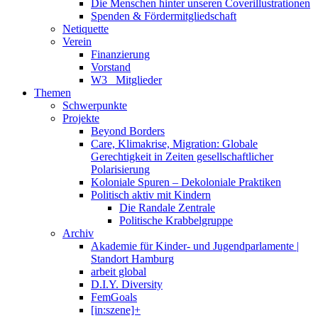
Die Menschen hinter unseren Coverillustrationen
Spenden & Fördermitgliedschaft
Netiquette
Verein
Finanzierung
Vorstand
W3_ Mitglieder
Themen
Schwerpunkte
Projekte
Beyond Borders
Care, Klimakrise, Migration: Globale
Gerechtigkeit in Zeiten gesellschaftlicher
Polarisierung
Koloniale Spuren – Dekoloniale Praktiken
Politisch aktiv mit Kindern
Die Randale Zentrale
Politische Krabbelgruppe
Archiv
Akademie für Kinder- und Jugendparlamente |
Standort Hamburg
arbeit global
D.I.Y. Diversity
FemGoals
[in:szene]+