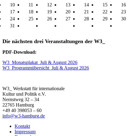
10
11
12
13
14
15
16
17
18
19
20
21
22
23
24
25
26
27
28
29
30
31
Die nächsten drei Veranstaltungen der W3_
PDF-Download:
W3_Monatsplakat_Juli & August 2026
W3_Programmübersicht_Juli & August 2026
W3_ Werkstatt für internationale
Kultur und Politik e.V.
Nernstweg 32 – 34
22765 Hamburg
+49 40 398053 – 60
info@w3-hamburg.de
Kontakt
Impressum