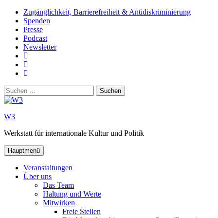
Zum
Zugänglichkeit, Barrierefreiheit & Antidiskriminierung
Inhalt
Spenden
springen
Presse
Podcast
Newsletter
W3
auf
W3_
Facebook
auf
W3
Instagram
auf
Suchen
Youtube
nach:
W3
Werkstatt für internationale Kultur und Politik
Hauptmenü
Veranstaltungen
Über uns
Das Team
Haltung und Werte
Mitwirken
Freie Stellen