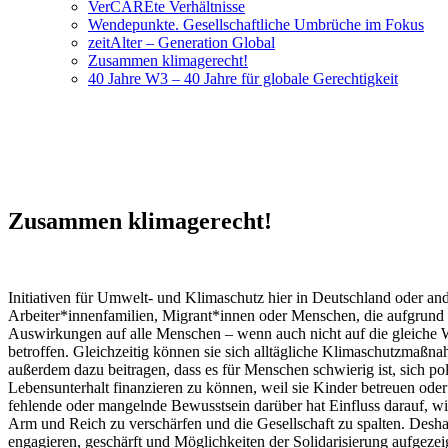
VerCAREte Verhältnisse
Wendepunkte. Gesellschaftliche Umbrüche im Fokus
zeitAlter – Generation Global
Zusammen klimagerecht!
40 Jahre W3 – 40 Jahre für globale Gerechtigkeit
Zusammen klimagerecht!
Initiativen für Umwelt- und Klimaschutz hier in Deutschland oder a
Arbeiter*innenfamilien, Migrant*innen oder Menschen, die aufgrund 
Auswirkungen auf alle Menschen – wenn auch nicht auf die gleiche We
betroffen. Gleichzeitig können sie sich alltägliche Klimaschutzmaßna
außerdem dazu beitragen, dass es für Menschen schwierig ist, sich po
Lebensunterhalt finanzieren zu können, weil sie Kinder betreuen ode
fehlende oder mangelnde Bewusstsein darüber hat Einfluss darauf, w
Arm und Reich zu verschärfen und die Gesellschaft zu spalten. Desha
engagieren, geschärft und Möglichkeiten der Solidarisierung aufgezei