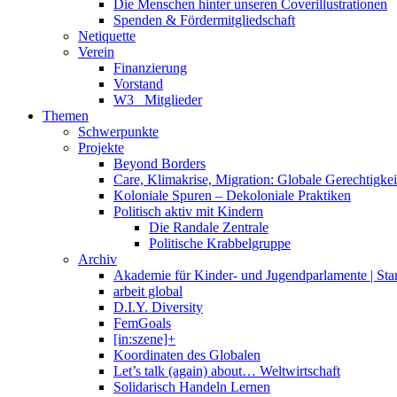
Die Menschen hinter unseren Coverillustrationen
Spenden & Fördermitgliedschaft
Netiquette
Verein
Finanzierung
Vorstand
W3_ Mitglieder
Themen
Schwerpunkte
Projekte
Beyond Borders
Care, Klimakrise, Migration: Globale Gerechtigkeit 
Koloniale Spuren – Dekoloniale Praktiken
Politisch aktiv mit Kindern
Die Randale Zentrale
Politische Krabbelgruppe
Archiv
Akademie für Kinder- und Jugendparlamente | St
arbeit global
D.I.Y. Diversity
FemGoals
[in:szene]+
Koordinaten des Globalen
Let’s talk (again) about… Weltwirtschaft
Solidarisch Handeln Lernen