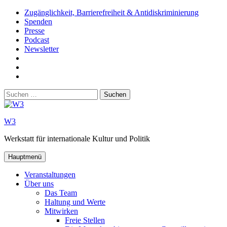
Zum
Zugänglichkeit, Barrierefreiheit & Antidiskriminierung
Inhalt
Spenden
springen
Presse
Podcast
Newsletter
W3
auf
W3_
Facebook
auf
W3
Instagram
auf
Suchen
Youtube
nach:
W3
Werkstatt für internationale Kultur und Politik
Hauptmenü
Veranstaltungen
Über uns
Das Team
Haltung und Werte
Mitwirken
Freie Stellen