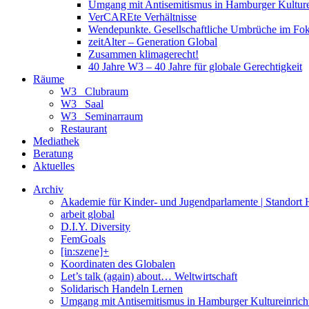
Umgang mit Antisemitismus in Hamburger Kulture
VerCAREte Verhältnisse
Wendepunkte. Gesellschaftliche Umbrüche im Fo
zeitAlter – Generation Global
Zusammen klimagerecht!
40 Jahre W3 – 40 Jahre für globale Gerechtigkeit
Räume
W3_ Clubraum
W3_ Saal
W3_ Seminarraum
Restaurant
Mediathek
Beratung
Aktuelles
Archiv
Akademie für Kinder- und Jugendparlamente | Standort
arbeit global
D.I.Y. Diversity
FemGoals
[in:szene]+
Koordinaten des Globalen
Let’s talk (again) about… Weltwirtschaft
Solidarisch Handeln Lernen
Umgang mit Antisemitismus in Hamburger Kultureinric