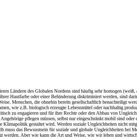
nderen Ländern des Globalen Nordens sind häufig sehr homogen (weiß,
ihrer Hautfarbe oder einer Behinderung diskriminiert werden, sind da
ise. Menschen, die ohnehin bereits gesellschaftlich benachteiligt wer
hmen, wie z.B. biologisch erzeugte Lebensmittel oder nachhaltig produ
litisch zu engagieren und für ihre Rechte oder den Abbau von Ungleichhe
r Angehörige pflegen müssen, selbst nur eingeschränkt mobil sind oder
ie Klimapolitik gestaltet wird. Werden soziale Ungleichheiten nicht 
lb muss das Bewusstsein für soziale und globale Ungleichheiten bei Me
gt werden. Aber wie kann die Art und Weise, wie wir leben und wirtsch