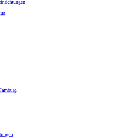
inrichtungen
kus
 Hamburg
htungen