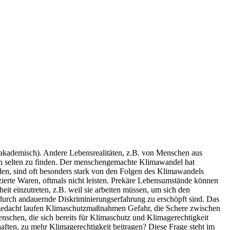
 akademisch). Andere Lebensrealitäten, z.B. von Menschen aus
rin selten zu finden. Der menschengemachte Klimawandel hat
den, sind oft besonders stark von den Folgen des Klimawandels
zierte Waren, oftmals nicht leisten. Prekäre Lebensumstände können
it einzutreten, z.B. weil sie arbeiten müssen, um sich den
 durch andauernde Diskriminierungserfahrung zu erschöpft sind. Das
mitgedacht laufen Klimaschutzmaßnahmen Gefahr, die Schere zwischen
nschen, die sich bereits für Klimaschutz und Klimagerechtigkeit
aften, zu mehr Klimagerechtigkeit beitragen? Diese Frage steht im