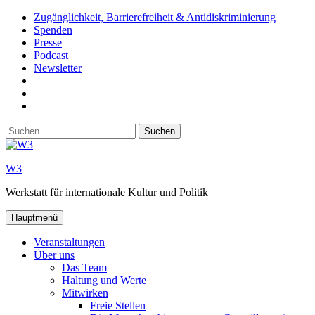
Zum
Zugänglichkeit, Barrierefreiheit & Antidiskriminierung
Inhalt
Spenden
springen
Presse
Podcast
Newsletter
W3
auf
W3_
Facebook
auf
W3
Instagram
auf
Suchen
Youtube
nach:
W3
Werkstatt für internationale Kultur und Politik
Hauptmenü
Veranstaltungen
Über uns
Das Team
Haltung und Werte
Mitwirken
Freie Stellen