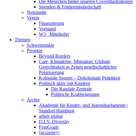
Die Menschen hinter unseren Coverillustrationen
Spenden & Fördermitgliedschaft
Netiquette
Verein
Finanzierung
Vorstand
W3_ Mitglieder
Themen
Schwerpunkte
Projekte
Beyond Borders
Care, Klimakrise, Migration: Globale
Gerechtigkeit in Zeiten gesellschaftlicher
Polarisierung
Koloniale Spuren – Dekoloniale Praktiken
Politisch aktiv mit Kindern
Die Randale Zentrale
Politische Krabbelgruppe
Archiv
Akademie für Kinder- und Jugendparlamente |
Standort Hamburg
arbeit global
D.I.Y. Diversity
FemGoals
[in:szene]+