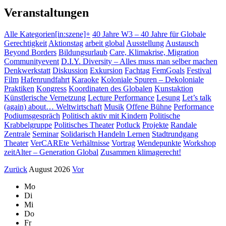
Veranstaltungen
Alle Kategorien
[in:szene]+
40 Jahre W3 – 40 Jahre für Globale
Gerechtigkeit
Aktionstag
arbeit global
Ausstellung
Austausch
Beyond Borders
Bildungsurlaub
Care, Klimakrise, Migration
Communityevent
D.I.Y. Diversity – Alles muss man selber machen
Denkwerkstatt
Diskussion
Exkursion
Fachtag
FemGoals
Festival
Film
Hafenrundfahrt
Karaoke
Koloniale Spuren – Dekoloniale
Praktiken
Kongress
Koordinaten des Globalen
Kunstaktion
Künstlerische Vernetzung
Lecture Performance
Lesung
Let’s talk
(again) about… Weltwirtschaft
Musik
Offene Bühne
Performance
Podiumsgespräch
Politisch aktiv mit Kindern
Politische
Krabbelgruppe
Politisches Theater
Potluck
Projekte
Randale
Zentrale
Seminar
Solidarisch Handeln Lernen
Stadtrundgang
Theater
VerCAREte Verhältnisse
Vortrag
Wendepunkte
Workshop
zeitAlter – Generation Global
Zusammen klimagerecht!
Zurück
August 2026
Vor
Mo
Di
Mi
Do
Fr