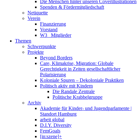
Die Menschen hinter unseren Coverillustrationen
Spenden & Fördermitgliedschaft
Netiquette
Verein
Finanzierung
Vorstand
W3_ Mitglieder
Themen
Schwerpunkte
Projekte
Beyond Borders
Care, Klimakrise, Migration: Globale
Gerechtigkeit in Zeiten gesellschaftlicher
Polarisierung
Koloniale Spuren – Dekoloniale Praktiken
Politisch aktiv mit Kindern
Die Randale Zentrale
Politische Krabbelgruppe
Archiv
Akademie für Kinder- und Jugendparlamente |
Standort Hamburg
arbeit global
D.I.Y. Diversity
FemGoals
[in:szene]+