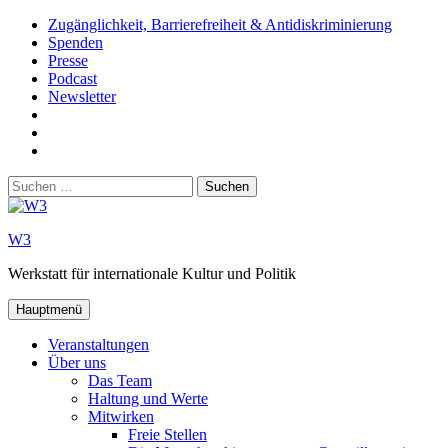
Zum
Zugänglichkeit, Barrierefreiheit & Antidiskriminierung
Inhalt
Spenden
springen
Presse
Podcast
Newsletter
W3
auf
W3_
Facebook
auf
W3
Instagram
auf
Suchen
Youtube
nach:
W3
Werkstatt für internationale Kultur und Politik
Hauptmenü
Veranstaltungen
Über uns
Das Team
Haltung und Werte
Mitwirken
Freie Stellen