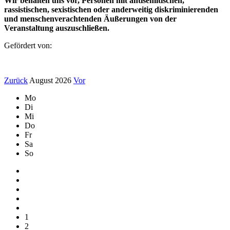
Wir behalten uns vor, Personen mit antisemitischen,
rassistischen, sexistischen oder anderweitig diskriminierenden
und menschenverachtenden Äußerungen von der
Veranstaltung auszuschließen.
Gefördert von:
Zurück
August 2026
Vor
Mo
Di
Mi
Do
Fr
Sa
So
1
2