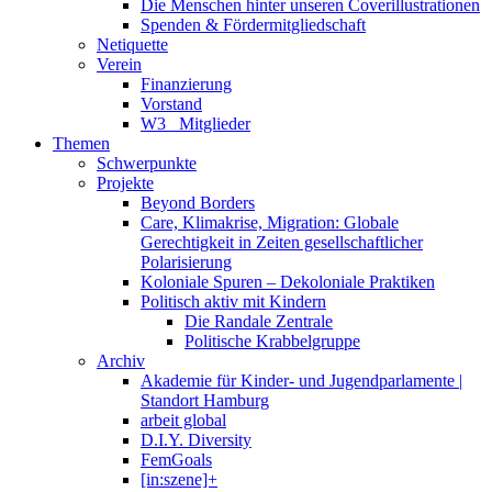
Die Menschen hinter unseren Coverillustrationen
Spenden & Fördermitgliedschaft
Netiquette
Verein
Finanzierung
Vorstand
W3_ Mitglieder
Themen
Schwerpunkte
Projekte
Beyond Borders
Care, Klimakrise, Migration: Globale
Gerechtigkeit in Zeiten gesellschaftlicher
Polarisierung
Koloniale Spuren – Dekoloniale Praktiken
Politisch aktiv mit Kindern
Die Randale Zentrale
Politische Krabbelgruppe
Archiv
Akademie für Kinder- und Jugendparlamente |
Standort Hamburg
arbeit global
D.I.Y. Diversity
FemGoals
[in:szene]+