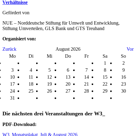
Verhältnisse
Gefördert von
NUE – Norddeutsche Stiftung für Umwelt und Entwicklung,
Stiftung Umverteilen, GLS Bank und GTS Treuhand
Organisiert von:
Zurück
August 2026
Vor
Mo
Di
Mi
Do
Fr
Sa
So
1
2
3
4
5
6
7
8
9
10
11
12
13
14
15
16
17
18
19
20
21
22
23
24
25
26
27
28
29
30
31
Die nächsten drei Veranstaltungen der W3_
PDF-Download:
W3_Monatsplakat_Juli & August 2026