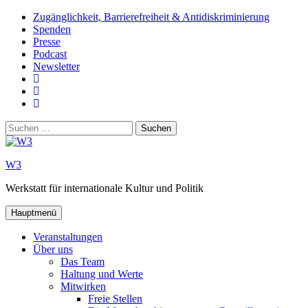
Zum
Zugänglichkeit, Barrierefreiheit & Antidiskriminierung
Inhalt
Spenden
springen
Presse
Podcast
Newsletter
W3
auf
W3_
Facebook
auf
W3
Instagram
auf
Suchen
Youtube
nach:
W3
Werkstatt für internationale Kultur und Politik
Hauptmenü
Veranstaltungen
Über uns
Das Team
Haltung und Werte
Mitwirken
Freie Stellen