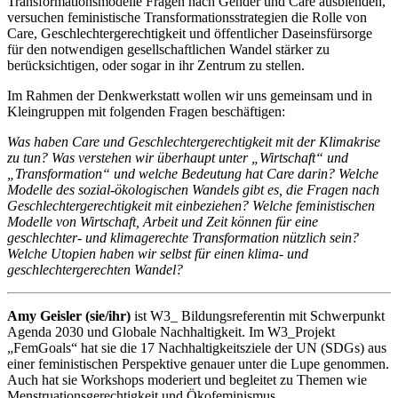
Transformationsmodelle Fragen nach Gender und Care ausblenden,
versuchen feministische Transformationsstrategien die Rolle von
Care, Geschlechtergerechtigkeit und öffentlicher Daseinsfürsorge
für den notwendigen gesellschaftlichen Wandel stärker zu
berücksichtigen, oder sogar in ihr Zentrum zu stellen.
Im Rahmen der Denkwerkstatt wollen wir uns gemeinsam und in
Kleingruppen mit folgenden Fragen beschäftigen:
Was haben Care und Geschlechtergerechtigkeit mit der Klimakrise
zu tun? Was verstehen wir überhaupt unter „Wirtschaft“ und
„Transformation“ und welche Bedeutung hat Care darin? Welche
Modelle des sozial-ökologischen Wandels gibt es, die Fragen nach
Geschlechtergerechtigkeit mit einbeziehen? Welche feministischen
Modelle von Wirtschaft, Arbeit und Zeit können für eine
geschlechter- und klimagerechte Transformation nützlich sein?
Welche Utopien haben wir selbst für einen klima- und
geschlechtergerechten Wandel?
Amy Geisler (sie/ihr)
ist W3_ Bildungsreferentin mit Schwerpunkt
Agenda 2030 und Globale Nachhaltigkeit. Im W3_Projekt
„FemGoals“ hat sie die 17 Nachhaltigkeitsziele der UN (SDGs) aus
einer feministischen Perspektive genauer unter die Lupe genommen.
Auch hat sie Workshops moderiert und begleitet zu Themen wie
Menstruationsgerechtigkeit und Ökofeminismus.