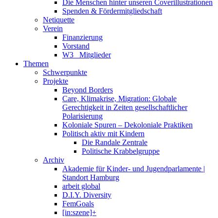
Die Menschen hinter unseren Coverillustrationen
Spenden & Fördermitgliedschaft
Netiquette
Verein
Finanzierung
Vorstand
W3_ Mitglieder
Themen
Schwerpunkte
Projekte
Beyond Borders
Care, Klimakrise, Migration: Globale
Gerechtigkeit in Zeiten gesellschaftlicher
Polarisierung
Koloniale Spuren – Dekoloniale Praktiken
Politisch aktiv mit Kindern
Die Randale Zentrale
Politische Krabbelgruppe
Archiv
Akademie für Kinder- und Jugendparlamente |
Standort Hamburg
arbeit global
D.I.Y. Diversity
FemGoals
[in:szene]+