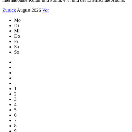
internationale Kultur und Politik e.V. und der Elternschule Altona.
Zurück
August 2026
Vor
Mo
Di
Mi
Do
Fr
Sa
So
1
2
3
4
5
6
7
8
9