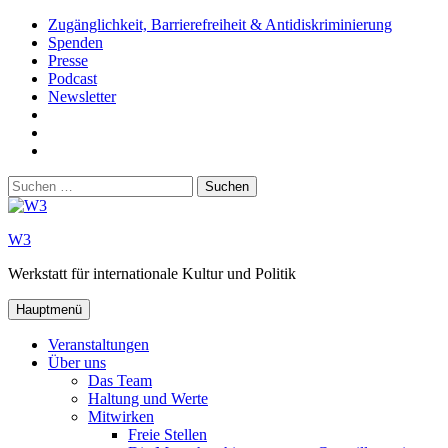
Zum
Zugänglichkeit, Barrierefreiheit & Antidiskriminierung
Inhalt
Spenden
springen
Presse
Podcast
Newsletter
W3
auf
W3_
Facebook
auf
W3
Instagram
auf
Suchen
Youtube
nach:
W3
Werkstatt für internationale Kultur und Politik
Hauptmenü
Veranstaltungen
Über uns
Das Team
Haltung und Werte
Mitwirken
Freie Stellen