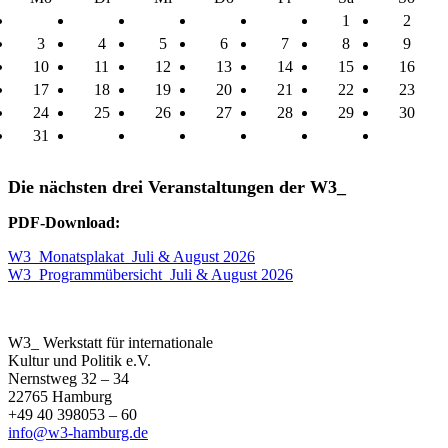
1
2
3
4
5
6
7
8
9
10
11
12
13
14
15
16
17
18
19
20
21
22
23
24
25
26
27
28
29
30
31
Die nächsten drei Veranstaltungen der W3_
PDF-Download:
W3_Monatsplakat_Juli & August 2026
W3_Programmübersicht_Juli & August 2026
W3_ Werkstatt für internationale
Kultur und Politik e.V.
Nernstweg 32 – 34
22765 Hamburg
+49 40 398053 – 60
info@w3-hamburg.de