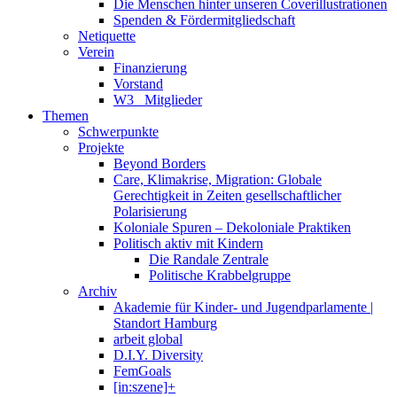
Die Menschen hinter unseren Coverillustrationen
Spenden & Fördermitgliedschaft
Netiquette
Verein
Finanzierung
Vorstand
W3_ Mitglieder
Themen
Schwerpunkte
Projekte
Beyond Borders
Care, Klimakrise, Migration: Globale
Gerechtigkeit in Zeiten gesellschaftlicher
Polarisierung
Koloniale Spuren – Dekoloniale Praktiken
Politisch aktiv mit Kindern
Die Randale Zentrale
Politische Krabbelgruppe
Archiv
Akademie für Kinder- und Jugendparlamente |
Standort Hamburg
arbeit global
D.I.Y. Diversity
FemGoals
[in:szene]+