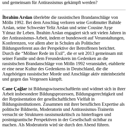
und gemeinsam für Antirassismus gekämpft werden?
İ
brahim Arslan
überlebte die rassistischen Brandanschläge von
Mölln 1992. Bei dem Anschlag verloren seine Großmutter Bahide
Arslan, seine Schwester Yeliz Arslan und seine Cousine Ayşe
Yılmaz ihr Leben. İbrahim Arslan engagiert sich seit vielen Jahren in
der Antirassismus-Arbeit, indem er bundesweit auf Veranstaltungen,
Konferenzen, vor allem aber in Schulen als Politischer
Bildungsreferent aus der Perspektive der Betroffenen berichtet.
Durch die “Möllner Rede im Exil”, die er seit 2013 gemeinsam mit
seiner Familie und dem Freundeskreis im Gedenken an die
rassistischen Brandanschläge von Mölln 1992 veranstaltet, etablierte
er eine neue Kultur des Gedenkens in Deutschland, die die
Angehörigen rassistischer Morde und Anschläge aktiv miteinbezieht
und gegen das Vergessen kämpft.
Cane Ça
ğ
lar
ist Bildungswissenschaftlerin und widmet sich in ihrer
Arbeit insbesondere Bildungsprozessen, Bildungsgerechtigkeit und
der Repräsentation der gesellschaftlichen Vielfalt in
Bildungsinstitutionen. Zusammen mit ihrer beruflichen Expertise als
politische Bildnerin, Moderatorin und Antirassismus-Trainerin
versucht sie Strukturen rassismuskritisch zu hinterfragen und
postmigrantische Perspektiven in der Gesellschaft sichtbar zu
machen. Als Moderatorin wird sie durch den Abend führen.