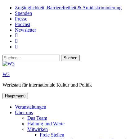
Zum
Zugänglichkeit, Barrierefreiheit & Antidiskriminierung
Inhalt
Spenden
springen
Presse
Podcast
Newsletter
W3
auf
W3_
Facebook
auf
W3
Instagram
auf
Suchen
Youtube
nach:
W3
Werkstatt für internationale Kultur und Politik
Hauptmenü
Veranstaltungen
Über uns
Das Team
Haltung und Werte
Mitwirken
Freie Stellen