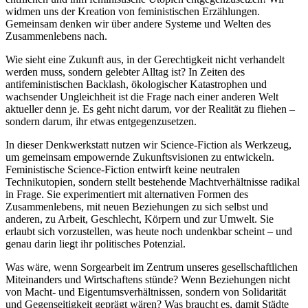
widmen uns der Kreation von feministischen Erzählungen.
Gemeinsam denken wir über andere Systeme und Welten des
Zusammenlebens nach.
Wie sieht eine Zukunft aus, in der Gerechtigkeit nicht verhandelt
werden muss, sondern gelebter Alltag ist? In Zeiten des
antifeministischen Backlash, ökologischer Katastrophen und
wachsender Ungleichheit ist die Frage nach einer anderen Welt
aktueller denn je. Es geht nicht darum, vor der Realität zu fliehen –
sondern darum, ihr etwas entgegenzusetzen.
In dieser Denkwerkstatt nutzen wir Science-Fiction als Werkzeug,
um gemeinsam empowernde Zukunftsvisionen zu entwickeln.
Feministische Science-Fiction entwirft keine neutralen
Technikutopien, sondern stellt bestehende Machtverhältnisse radikal
in Frage. Sie experimentiert mit alternativen Formen des
Zusammenlebens, mit neuen Beziehungen zu sich selbst und
anderen, zu Arbeit, Geschlecht, Körpern und zur Umwelt. Sie
erlaubt sich vorzustellen, was heute noch undenkbar scheint – und
genau darin liegt ihr politisches Potenzial.
Was wäre, wenn Sorgearbeit im Zentrum unseres gesellschaftlichen
Miteinanders und Wirtschaftens stünde? Wenn Beziehungen nicht
von Macht- und Eigentumsverhältnissen, sondern von Solidarität
und Gegenseitigkeit geprägt wären? Was braucht es, damit Städte