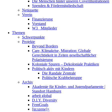
Die Menschen hinter unseren Coverillustrationen
Spenden & Fördermitgliedschaft
Netiquette
Verein
Finanzierung
Vorstand
W3_ Mitglieder
Themen
Schwerpunkte
Projekte
Beyond Borders
Care, Klimakrise, Migration: Globale
Gerechtigkeit in Zeiten gesellschaftlicher
Polarisierung
Koloniale Spuren – Dekoloniale Praktiken
Politisch aktiv mit Kindern
Die Randale Zentrale
Politische Krabbelgruppe
Archiv
Akademie für Kinder- und Jugendparlamente |
Standort Hamburg
arbeit global
D.I.Y. Diversity
FemGoals
[in:szene]+