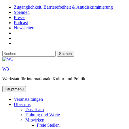
Zum
Zugänglichkeit, Barrierefreiheit & Antidiskriminierung
Inhalt
Spenden
springen
Presse
Podcast
Newsletter
W3
auf
W3_
Facebook
auf
W3
Instagram
auf
Suchen
Youtube
nach:
W3
Werkstatt für internationale Kultur und Politik
Hauptmenü
Veranstaltungen
Über uns
Das Team
Haltung und Werte
Mitwirken
Freie Stellen