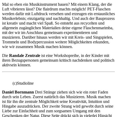
Mal so eben ein Musikinstrument bauen? Mit einem Klang, der die
Luft vibrieren lässt? Die flairdrum machts möglich! PET-Flaschen
werden dafür mit Luftdruck versehen und erzeugen ein erstaunliches
Musikerlebnis; einzigartig und nachhaltig. Und auch der Bauprozess
ist kreativ und macht viel Spaß. So entsteht aus recycelten und
allgemein zugänglichen Materialien deine eigene Flaschenmarimba,
mit der wir im Anschluss gemeinsam experimentieren und
musizieren. Darüber hinaus werden wir mit Kreis- und Singspielen,
Trommeln und Bodypercussion weitere Möglichkeiten erkunden,
wie wir zusammen Musik machen können.
Die
Randale Zentrale
ist eine Workshopreihe, in der Kinder mit
ihren Bezugspersonen gemeinsam kritisch nachdenken und politisch
aktivsein können.
(c)Studioline
Daniel Bornmann
Drei Stränge ziehen sich wie ein roter Faden
durch sein Leben. Zuerst natürlich das Musizieren. Musik machen
ist für ihn die zentrale Möglichkeit seine Kreativität, Intuition und
Hingabe auszudrücken. Der zweite Strang wird gewebt durch seine
Liebe zur Einfachheit und zum sorgsamen Umgang mit den
Geschenken der Natur. Diese Seite drückt sich in vielerlei Hinsicht