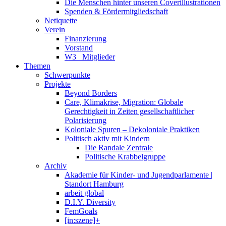
Die Menschen hinter unseren Coverillustrationen
Spenden & Fördermitgliedschaft
Netiquette
Verein
Finanzierung
Vorstand
W3_ Mitglieder
Themen
Schwerpunkte
Projekte
Beyond Borders
Care, Klimakrise, Migration: Globale
Gerechtigkeit in Zeiten gesellschaftlicher
Polarisierung
Koloniale Spuren – Dekoloniale Praktiken
Politisch aktiv mit Kindern
Die Randale Zentrale
Politische Krabbelgruppe
Archiv
Akademie für Kinder- und Jugendparlamente |
Standort Hamburg
arbeit global
D.I.Y. Diversity
FemGoals
[in:szene]+