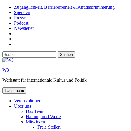
Zum
Zugänglichkeit, Barrierefreiheit & Antidiskriminierung
Inhalt
Spenden
springen
Presse
Podcast
Newsletter
W3
auf
W3_
Facebook
auf
W3
Instagram
auf
Suchen
Youtube
nach:
W3
Werkstatt für internationale Kultur und Politik
Hauptmenü
Veranstaltungen
Über uns
Das Team
Haltung und Werte
Mitwirken
Freie Stellen