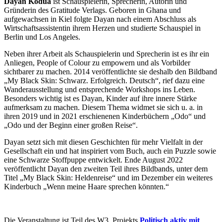
Dayan Kodua
ist Schauspielerin, Sprecherin, Autorin und
Gründerin des Gratitude Verlags. Geboren in Ghana und
aufgewachsen in Kiel folgte Dayan nach einem Abschluss als
Wirtschaftsassistentin ihrem Herzen und studierte Schauspiel in
Berlin und Los Angeles.
⁠Neben ihrer Arbeit als Schauspielerin und Sprecherin ist es ihr ein
Anliegen, People of Colour zu empowern und als Vorbilder
sichtbarer zu machen. 2014 veröffentlichte sie deshalb den Bildband
„My Black Skin: Schwarz. Erfolgreich. Deutsch“, rief dazu eine
Wanderausstellung und entsprechende Workshops ins Leben.
Besonders wichtig ist es Dayan, Kinder auf ihre innere Stärke
aufmerksam zu machen. Diesem Thema widmet sie sich u. a. in
ihren 2019 und in 2021 erschienenen Kinderbüchern „Odo“ und
„Odo und der Beginn einer großen Reise“.
Dayan setzt sich mit diesen Geschichten für mehr Vielfalt in der
Gesellschaft ein und hat inspiriert vom Buch, auch ein Puzzle sowie
eine Schwarze Stoffpuppe entwickelt. Ende August 2022
veröffentlicht Dayan den zweiten Teil ihres Bildbands, unter dem
Titel „My Black Skin: Heldenreise“ und im Dezember ein weiteres
Kinderbuch „Wenn meine Haare sprechen könnten.“
Die Veranstaltung ist Teil des W3_Projekts
Politisch aktiv mit