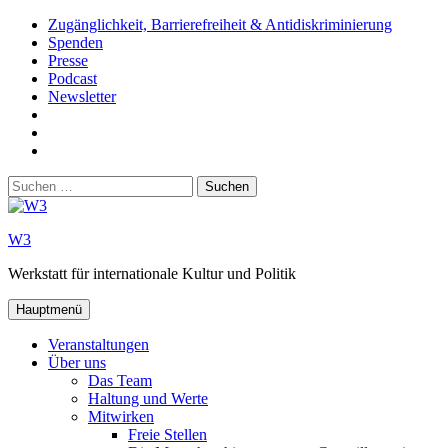
Zum
Zugänglichkeit, Barrierefreiheit & Antidiskriminierung
Inhalt
Spenden
springen
Presse
Podcast
Newsletter
W3
auf
W3_
Facebook
auf
W3
Instagram
auf
Suchen
Youtube
nach:
W3
Werkstatt für internationale Kultur und Politik
Hauptmenü
Veranstaltungen
Über uns
Das Team
Haltung und Werte
Mitwirken
Freie Stellen