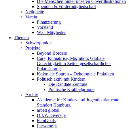
Die Menschen hinter unseren Coverillustrationen
Spenden & Fördermitgliedschaft
Netiquette
Verein
Finanzierung
Vorstand
W3_ Mitglieder
Themen
Schwerpunkte
Projekte
Beyond Borders
Care, Klimakrise, Migration: Globale
Gerechtigkeit in Zeiten gesellschaftlicher
Polarisierung
Koloniale Spuren – Dekoloniale Praktiken
Politisch aktiv mit Kindern
Die Randale Zentrale
Politische Krabbelgruppe
Archiv
Akademie für Kinder- und Jugendparlamente |
Standort Hamburg
arbeit global
D.I.Y. Diversity
FemGoals
[in:szene]+