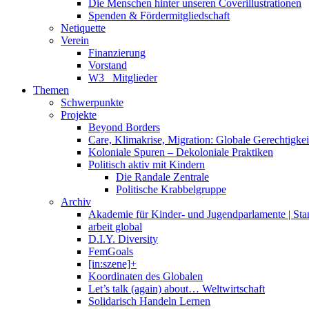
Die Menschen hinter unseren Coverillustrationen
Spenden & Fördermitgliedschaft
Netiquette
Verein
Finanzierung
Vorstand
W3_ Mitglieder
Themen
Schwerpunkte
Projekte
Beyond Borders
Care, Klimakrise, Migration: Globale Gerechtigkeit 
Koloniale Spuren – Dekoloniale Praktiken
Politisch aktiv mit Kindern
Die Randale Zentrale
Politische Krabbelgruppe
Archiv
Akademie für Kinder- und Jugendparlamente | St
arbeit global
D.I.Y. Diversity
FemGoals
[in:szene]+
Koordinaten des Globalen
Let’s talk (again) about… Weltwirtschaft
Solidarisch Handeln Lernen