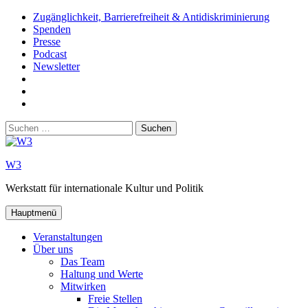
Zum
Zugänglichkeit, Barrierefreiheit & Antidiskriminierung
Inhalt
Spenden
springen
Presse
Podcast
Newsletter
W3
auf
W3_
Facebook
auf
W3
Instagram
auf
Suchen
Youtube
nach:
W3
Werkstatt für internationale Kultur und Politik
Hauptmenü
Veranstaltungen
Über uns
Das Team
Haltung und Werte
Mitwirken
Freie Stellen