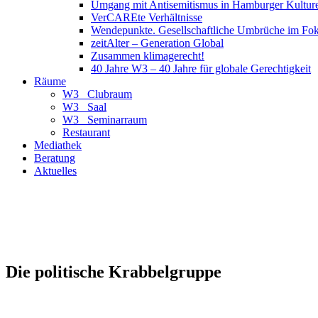
Umgang mit Antisemitismus in Hamburger Kulture
VerCAREte Verhältnisse
Wendepunkte. Gesellschaftliche Umbrüche im Fo
zeitAlter – Generation Global
Zusammen klimagerecht!
40 Jahre W3 – 40 Jahre für globale Gerechtigkeit
Räume
W3_ Clubraum
W3_ Saal
W3_ Seminarraum
Restaurant
Mediathek
Beratung
Aktuelles
Die politische Krabbelgruppe