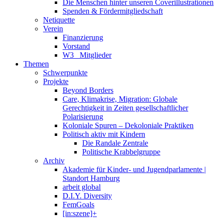
Die Menschen hinter unseren Coverillustrationen
Spenden & Fördermitgliedschaft
Netiquette
Verein
Finanzierung
Vorstand
W3_ Mitglieder
Themen
Schwerpunkte
Projekte
Beyond Borders
Care, Klimakrise, Migration: Globale
Gerechtigkeit in Zeiten gesellschaftlicher
Polarisierung
Koloniale Spuren – Dekoloniale Praktiken
Politisch aktiv mit Kindern
Die Randale Zentrale
Politische Krabbelgruppe
Archiv
Akademie für Kinder- und Jugendparlamente |
Standort Hamburg
arbeit global
D.I.Y. Diversity
FemGoals
[in:szene]+