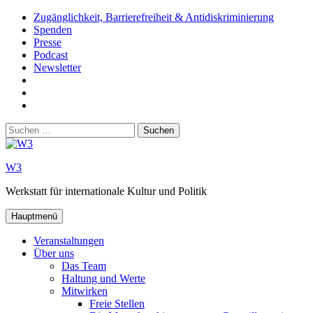
Zum
Zugänglichkeit, Barrierefreiheit & Antidiskriminierung
Inhalt
Spenden
springen
Presse
Podcast
Newsletter
W3
auf
W3_
Facebook
auf
W3
Instagram
auf
Suchen
Youtube
nach:
W3
Werkstatt für internationale Kultur und Politik
Hauptmenü
Veranstaltungen
Über uns
Das Team
Haltung und Werte
Mitwirken
Freie Stellen