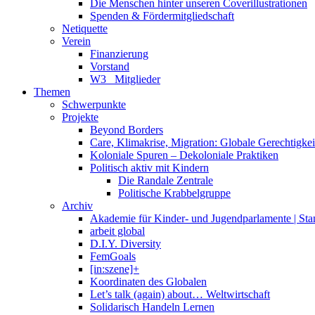
Die Menschen hinter unseren Coverillustrationen
Spenden & Fördermitgliedschaft
Netiquette
Verein
Finanzierung
Vorstand
W3_ Mitglieder
Themen
Schwerpunkte
Projekte
Beyond Borders
Care, Klimakrise, Migration: Globale Gerechtigkeit 
Koloniale Spuren – Dekoloniale Praktiken
Politisch aktiv mit Kindern
Die Randale Zentrale
Politische Krabbelgruppe
Archiv
Akademie für Kinder- und Jugendparlamente | St
arbeit global
D.I.Y. Diversity
FemGoals
[in:szene]+
Koordinaten des Globalen
Let’s talk (again) about… Weltwirtschaft
Solidarisch Handeln Lernen