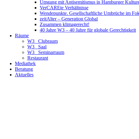
Umgang mit Antisemitismus in Hamburger Kulture
VerCAREte Verhältnisse
Wendepunkte. Gesellschaftliche Umbrüche im Fo
zeitAlter – Generation Global
Zusammen klimagerecht!
40 Jahre W3 – 40 Jahre für globale Gerechtigkeit
Räume
W3_ Clubraum
W3_ Saal
W3_ Seminarraum
Restaurant
Mediathek
Beratung
Aktuelles