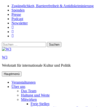
Zum
Zugänglichkeit, Barrierefreiheit & Antidiskriminierung
Inhalt
Spenden
springen
Presse
Podcast
Newsletter
W3
auf
W3_
Facebook
auf
W3
Instagram
auf
Suchen
Youtube
nach:
W3
Werkstatt für internationale Kultur und Politik
Hauptmenü
Veranstaltungen
Über uns
Das Team
Haltung und Werte
Mitwirken
Freie Stellen