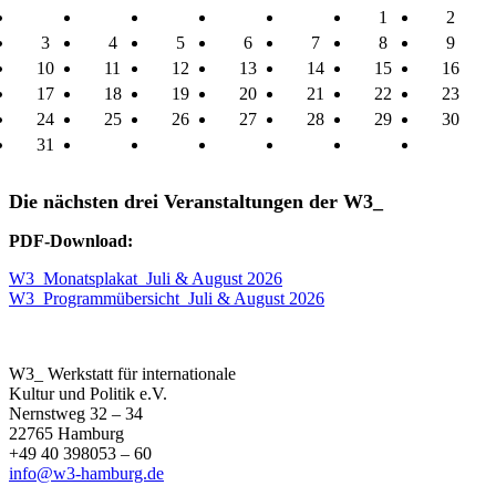
1
2
3
4
5
6
7
8
9
10
11
12
13
14
15
16
17
18
19
20
21
22
23
24
25
26
27
28
29
30
31
Die nächsten drei Veranstaltungen der W3_
PDF-Download:
W3_Monatsplakat_Juli & August 2026
W3_Programmübersicht_Juli & August 2026
W3_ Werkstatt für internationale
Kultur und Politik e.V.
Nernstweg 32 – 34
22765 Hamburg
+49 40 398053 – 60
info@w3-hamburg.de