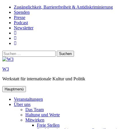
Zum
Zugänglichkeit, Barrierefreiheit & Antidiskriminierung
Inhalt
Spenden
springen
Presse
Podcast
Newsletter
W3
auf
W3_
Facebook
auf
W3
Instagram
auf
Suchen
Youtube
nach:
W3
Werkstatt für internationale Kultur und Politik
Hauptmenü
Veranstaltungen
Über uns
Das Team
Haltung und Werte
Mitwirken
Freie Stellen