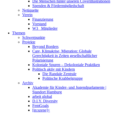
Die Menschen hinter unseren Coverillustrationen
Spenden & Fördermitgliedschaft
Netiquette
Verein
Finanzierung
Vorstand
W3_ Mitglieder
Themen
Schwerpunkte
Projekte
Beyond Borders
Care, Klimakrise, Migration: Globale
Gerechtigkeit in Zeiten gesellschaftlicher
Polarisierung
Koloniale Spuren – Dekoloniale Praktiken
Politisch aktiv mit Kindern
Die Randale Zentrale
Politische Krabbelgruppe
Archiv
Akademie für Kinder- und Jugendparlamente |
Standort Hamburg
arbeit global
D.I.Y. Diversity
FemGoals
[in:szene]+