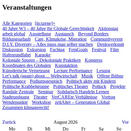
Veranstaltungen
Alle Kategorien
[in:szene]+
40 Jahre W3 – 40 Jahre für Globale Gerechtigkeit
Aktionstag
arbeit global
Ausstellung
Austausch
Beyond Borders
Bildungsurlaub
Care, Klimakrise, Migration
Communityevent
D.I.Y. Diversity – Alles muss man selber machen
Denkwerkstatt
Diskussion
Exkursion
Fachtag
FemGoals
Festival
Film
Hafenrundfahrt
Karaoke
Koloniale Spuren – Dekoloniale Praktiken
Kongress
Koordinaten des Globalen
Kunstaktion
Künstlerische Vernetzung
Lecture Performance
Lesung
Let’s talk (again) about… Weltwirtschaft
Musik
Offene Bühne
Performance
Podiumsgespräch
Politisch aktiv mit Kindern
Politische Krabbelgruppe
Politisches Theater
Potluck
Projekte
Randale Zentrale
Seminar
Solidarisch Handeln Lernen
Stadtrundgang
Theater
VerCAREte Verhältnisse
Vortrag
Wendepunkte
Workshop
zeitAlter – Generation Global
Zusammen klimagerecht!
Zurück
August 2026
Vor
Mo
Di
Mi
Do
Fr
Sa
So