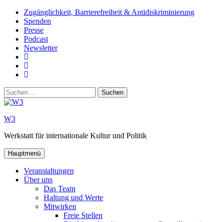
Zum
Zugänglichkeit, Barrierefreiheit & Antidiskriminierung
Inhalt
Spenden
springen
Presse
Podcast
Newsletter
W3
auf
W3_
Facebook
auf
W3
Instagram
auf
Suchen
Youtube
nach:
W3
Werkstatt für internationale Kultur und Politik
Hauptmenü
Veranstaltungen
Über uns
Das Team
Haltung und Werte
Mitwirken
Freie Stellen