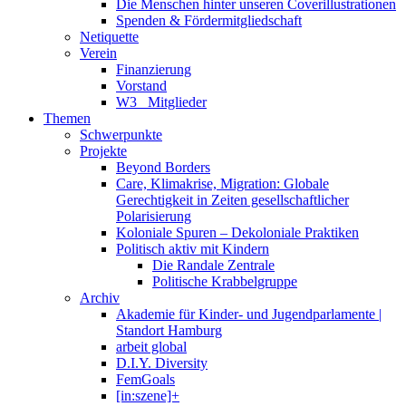
Die Menschen hinter unseren Coverillustrationen
Spenden & Fördermitgliedschaft
Netiquette
Verein
Finanzierung
Vorstand
W3_ Mitglieder
Themen
Schwerpunkte
Projekte
Beyond Borders
Care, Klimakrise, Migration: Globale
Gerechtigkeit in Zeiten gesellschaftlicher
Polarisierung
Koloniale Spuren – Dekoloniale Praktiken
Politisch aktiv mit Kindern
Die Randale Zentrale
Politische Krabbelgruppe
Archiv
Akademie für Kinder- und Jugendparlamente |
Standort Hamburg
arbeit global
D.I.Y. Diversity
FemGoals
[in:szene]+