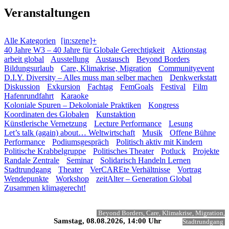
Veranstaltungen
Alle Kategorien
[in:szene]+
40 Jahre W3 – 40 Jahre für Globale Gerechtigkeit
Aktionstag
arbeit global
Ausstellung
Austausch
Beyond Borders
Bildungsurlaub
Care, Klimakrise, Migration
Communityevent
D.I.Y. Diversity – Alles muss man selber machen
Denkwerkstatt
Diskussion
Exkursion
Fachtag
FemGoals
Festival
Film
Hafenrundfahrt
Karaoke
Koloniale Spuren – Dekoloniale Praktiken
Kongress
Koordinaten des Globalen
Kunstaktion
Künstlerische Vernetzung
Lecture Performance
Lesung
Let’s talk (again) about… Weltwirtschaft
Musik
Offene Bühne
Performance
Podiumsgespräch
Politisch aktiv mit Kindern
Politische Krabbelgruppe
Politisches Theater
Potluck
Projekte
Randale Zentrale
Seminar
Solidarisch Handeln Lernen
Stadtrundgang
Theater
VerCAREte Verhältnisse
Vortrag
Wendepunkte
Workshop
zeitAlter – Generation Global
Zusammen klimagerecht!
Beyond Borders, Care, Klimakrise, Migration,
Samstag, 08.08.2026, 14:00 Uhr
Stadtrundgang