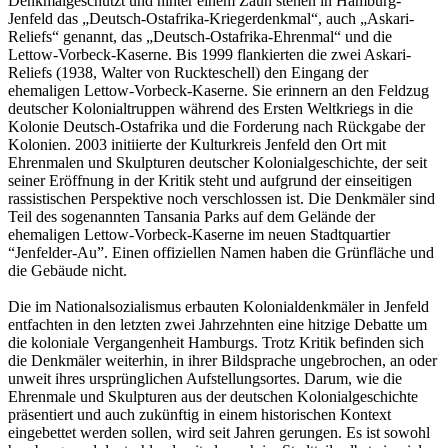
Denkmalgeschützt und hinter einem Zaun stehen in Hamburg-
Jenfeld das „Deutsch-Ostafrika-Kriegerdenkmal“, auch „Askari-
Reliefs“ genannt, das „Deutsch-Ostafrika-Ehrenmal“ und die
Lettow-Vorbeck-Kaserne. Bis 1999 flankierten die zwei Askari-
Reliefs (1938, Walter von Ruckteschell) den Eingang der
ehemaligen Lettow-Vorbeck-Kaserne. Sie erinnern an den Feldzug
deutscher Kolonialtruppen während des Ersten Weltkriegs in die
Kolonie Deutsch-Ostafrika und die Forderung nach Rückgabe der
Kolonien. 2003 initiierte der Kulturkreis Jenfeld den Ort mit
Ehrenmalen und Skulpturen deutscher Kolonialgeschichte, der seit
seiner Eröffnung in der Kritik steht und aufgrund der einseitigen
rassistischen Perspektive noch verschlossen ist. Die Denkmäler sind
Teil des sogenannten Tansania Parks auf dem Gelände der
ehemaligen Lettow-Vorbeck-Kaserne im neuen Stadtquartier
“Jenfelder-Au”. Einen offiziellen Namen haben die Grünfläche und
die Gebäude nicht.
Die im Nationalsozialismus erbauten Kolonialdenkmäler in Jenfeld
entfachten in den letzten zwei Jahrzehnten eine hitzige Debatte um
die koloniale Vergangenheit Hamburgs. Trotz Kritik befinden sich
die Denkmäler weiterhin, in ihrer Bildsprache ungebrochen, an oder
unweit ihres ursprünglichen Aufstellungsortes. Darum, wie die
Ehrenmale und Skulpturen aus der deutschen Kolonialgeschichte
präsentiert und auch zukünftig in einem historischen Kontext
eingebettet werden sollen, wird seit Jahren gerungen. Es ist sowohl