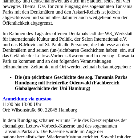
hamburg- und deutschlandweit als auch im Stadtteil selbst ein viel
bewegtes Thema. Das Tor zum Eingang des sogenannten Tansania
Parks mit den Denkmälern und den Askari-Reliefs ist jedoch
abgeschlossen und somit alles dahinter auch weitgehend von der
Öffentlichkeit abgegrenzt.
Im Rahmen des Tags des offenen Denkmals lädt die W3_Werkstatt
für internationale Kultur und Politik, der Salon International e.V.
und das B-Movie auf St. Pauli alle Personen, die Interesse an den
Denkmälern und seinen (un-)sichtbaren Geschichten haben, ein, auf
das Gelände der Lettow-Vorbeck-Kaserne und in den sog. Tansania
Park zu kommen und an den folgenden Veranstaltungen
teilzunehmen. Zeitpunkt und Ort werden zeitnah bekanntgegeben:
Die (un-)sichtbare Geschichte des sog. Tansania Parks
Rundgang mit Friederike Odenwald (Fachbereich
Globalgeschichte der Uni Hamburg)
Anmeldung via guestoo
11:00 bis 13:00 Uhr
Ort: Wilsonstraße 60, 22045 Hamburg
In dem Rundgang schauen wir uns Teile des Exerzierplatzes der
ehemaligen Lettow-Vorbeck-Kaserne und des sogenannten
Tansania-Parks an. Die Kaserne wurde im Zuge der
nationalsozialistischen Wiederaufrüstung errichtet. Sowohl mit der