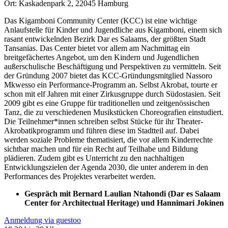
Ort: Kaskadenpark 2, 22045 Hamburg
Das Kigamboni Community Center (KCC) ist eine wichtige
Anlaufstelle für Kinder und Jugendliche aus Kigamboni, einem sich
rasant entwickelnden Bezirk Dar es Salaams, der größten Stadt
Tansanias. Das Center bietet vor allem am Nachmittag ein
breitgefächertes Angebot, um den Kindern und Jugendlichen
außerschulische Beschäftigung und Perspektiven zu vermitteln. Seit
der Gründung 2007 bietet das KCC-Gründungsmitglied Nassoro
Mkwesso ein Performance-Programm an. Selbst Akrobat, tourte er
schon mit elf Jahren mit einer Zirkusgruppe durch Südostasien. Seit
2009 gibt es eine Gruppe für traditionellen und zeitgenössischen
Tanz, die zu verschiedenen Musikstücken Choreografien einstudiert.
Die Teilnehmer*innen schreiben selbst Stücke für ihr Theater-
Akrobatikprogramm und führen diese im Stadtteil auf. Dabei
werden soziale Probleme thematisiert, die vor allem Kinderrechte
sichtbar machen und für ein Recht auf Teilhabe und Bildung
plädieren. Zudem gibt es Unterricht zu den nachhaltigen
Entwicklungszielen der Agenda 2030, die unter anderem in den
Performances des Projektes verarbeitet werden.
Gespräch mit Bernard Laulian Ntahondi
(Dar es Salaam
Center for Architectual Heritage) und Hannimari Jokinen
Anmeldung via guestoo