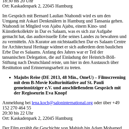
18:30 bis 20 Uhr
Ort: Kaskadenpark 2, 22045 Hamburg
Im Gespräch mit Bernard Laulian Ntahondi wird es um den
Umgang mit Askari Denkmälern in Hamburg und Tansania gehen.
Ntahondi ist Mitglied von Ajabu Ajabu, einem Kino- und
Künstlerkollektiv in Dar es Salaam, was es sich zur Aufgabe
gemacht hat, das audiovisuelle Erbe seines Landes zu bewahren und
zu vermitteln. Als Kurator am nichtstaatlichen Dar es Salaam Centre
for Architectural Heritage widmet er sich außerdem dem baulichen
Erbe Dar es Salaams. Anfang des Jahres war er Teil der
tansanischen Delegation, die auf Einladung der Heinrich-Böll-
Stiftung nach Deutschland reiste, um hier in den Austausch über
Restitution und Erinnerungsarbeit zu treten.
Majubs Reise (DE 2013, 48 Min., OmeU) – Filmscreening
mit dem B-Movie Kulturinitiative auf St. Pauli
gemeinnütziger e.V. und anschließendem Gespräch mit
der Regisseurin Eva Knopf
Anmeldung bei
lena.koch@saloninternational.org
oder über +49
152 270 464 55
20:30 bis 22 Uhr
Ort: Kaskadenpark 2, 22045 Hamburg
Der Film erzählt die Geschichte von Mahjub bin Adam Mohamed,