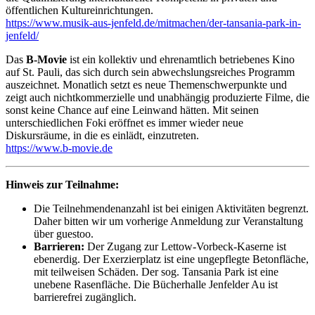
öffentlichen Kultureinrichtungen.
https://www.musik-aus-jenfeld.de/mitmachen/der-tansania-park-in-
jenfeld/
Das
B-Movie
ist ein kollektiv und ehrenamtlich betriebenes Kino
auf St. Pauli, das sich durch sein abwechslungsreiches Programm
auszeichnet. Monatlich setzt es neue Themenschwerpunkte und
zeigt auch nichtkommerzielle und unabhängig produzierte Filme, die
sonst keine Chance auf eine Leinwand hätten. Mit seinen
unterschiedlichen Foki eröffnet es immer wieder neue
Diskursräume, in die es einlädt, einzutreten.
https://www.b-movie.de
Hinweis zur Teilnahme:
Die Teilnehmendenanzahl ist bei einigen Aktivitäten begrenzt.
Daher bitten wir um vorherige Anmeldung zur Veranstaltung
über guestoo.
Barrieren:
Der Zugang zur Lettow-Vorbeck-Kaserne ist
ebenerdig. Der Exerzierplatz ist eine ungepflegte Betonfläche,
mit teilweisen Schäden. Der sog. Tansania Park ist eine
unebene Rasenfläche. Die Bücherhalle Jenfelder Au ist
barrierefrei zugänglich.