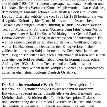
aka Majub (1904-1944), einem angesagten schwarzen Statisten und
Kleindarsteller des Weimarer Kinos. Majub wurde in Dar es Salaam,
dem heutigen Tansania geboren, was zu dieser Zeit zur Kolonie
Deutsch-Ostafrika gehörte, die von 1885 bis 1918 bestand. Sie war
das größte Kolonialgebiet Deutschlands und umfasste neben
Tansania die heutigen Staaten Burundi, Ruanda und einen kleinen
Teil von Mosambik. Vor dieser “Karriere beim Film” diente Majub
als sogenannter Askari im Ersten Weltkrieg unter General Paul von
Lettow-Vorbeck (1870-1964) in der deutschen “Schutztruppe”. Er
war bei seinem Eintritt neun Jahre alt, als der 1. Weltkrieg losging
war er 10. Nachdem die Deutschen den Krieg verloren haben,
zahlen sie ihm seinen Sold nicht mehr aus. Etwa zehn Jahre nach
dem Krieg entschließt er sich nach Deutschland zu reisen und seinen
ausstehenden Sold persönlich abzuholen. Er kommt ausgerechnet
Anfang der 1930er Jahre in Deutschland an. Anhand seiner
Biografie tauchen wir ein in die komplexe Beziehung Deutschlands
zu seiner ehemaligen Kolonie Deutsch-Ostafrika.
Der
Salon International e.V.
schafft kulturelle Angebote für
Kinder- und Jugendliche sowie Erwachsene mit besonderem
Entwicklungsbedarf an der Schnittstelle zwischen Herkunfts- und
Mehrheitskultur. Er fördert die öffentliche Rezeption, Diskussion
und Anerkennung der kulturellen Diversität in Deutschland sowie
die Qualifizierung interkultureller Kompetenz in privaten und