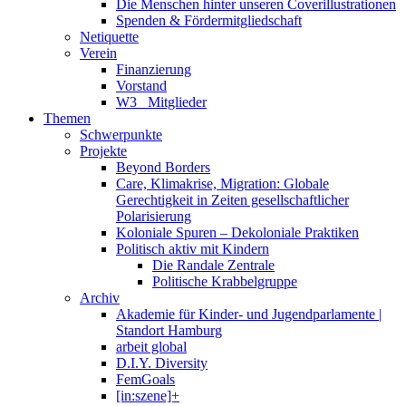
Die Menschen hinter unseren Coverillustrationen
Spenden & Fördermitgliedschaft
Netiquette
Verein
Finanzierung
Vorstand
W3_ Mitglieder
Themen
Schwerpunkte
Projekte
Beyond Borders
Care, Klimakrise, Migration: Globale
Gerechtigkeit in Zeiten gesellschaftlicher
Polarisierung
Koloniale Spuren – Dekoloniale Praktiken
Politisch aktiv mit Kindern
Die Randale Zentrale
Politische Krabbelgruppe
Archiv
Akademie für Kinder- und Jugendparlamente |
Standort Hamburg
arbeit global
D.I.Y. Diversity
FemGoals
[in:szene]+