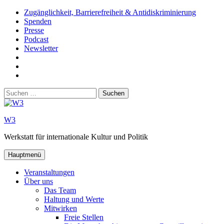
Zum
Zugänglichkeit, Barrierefreiheit & Antidiskriminierung
Inhalt
Spenden
springen
Presse
Podcast
Newsletter
W3
auf
W3_
Facebook
auf
W3
Instagram
auf
Suchen
Youtube
nach:
W3
Werkstatt für internationale Kultur und Politik
Hauptmenü
Veranstaltungen
Über uns
Das Team
Haltung und Werte
Mitwirken
Freie Stellen