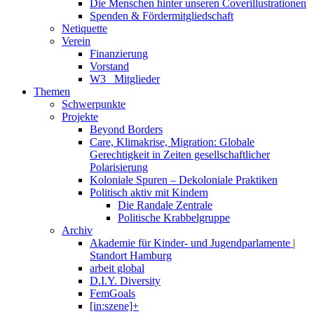
Die Menschen hinter unseren Coverillustrationen
Spenden & Fördermitgliedschaft
Netiquette
Verein
Finanzierung
Vorstand
W3_ Mitglieder
Themen
Schwerpunkte
Projekte
Beyond Borders
Care, Klimakrise, Migration: Globale
Gerechtigkeit in Zeiten gesellschaftlicher
Polarisierung
Koloniale Spuren – Dekoloniale Praktiken
Politisch aktiv mit Kindern
Die Randale Zentrale
Politische Krabbelgruppe
Archiv
Akademie für Kinder- und Jugendparlamente |
Standort Hamburg
arbeit global
D.I.Y. Diversity
FemGoals
[in:szene]+