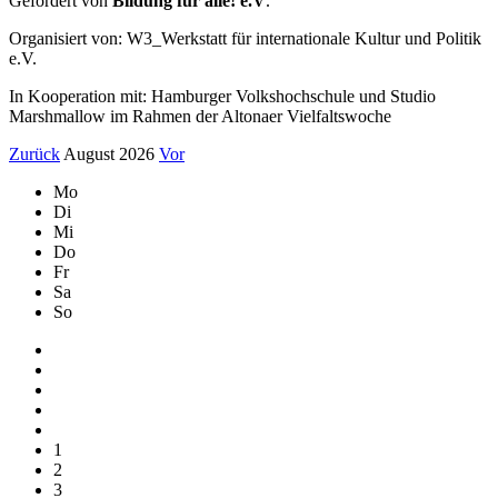
Gefördert von
Bildung für alle! e.V
.
Organisiert von: W3_Werkstatt für internationale Kultur und Politik
e.V.
In Kooperation mit: Hamburger Volkshochschule und Studio
Marshmallow im Rahmen der Altonaer Vielfaltswoche
Zurück
August 2026
Vor
Mo
Di
Mi
Do
Fr
Sa
So
1
2
3