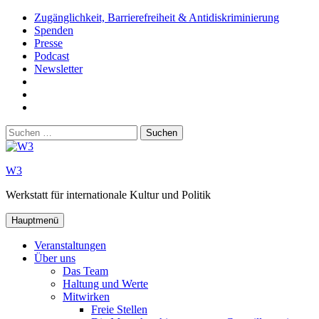
Zum
Zugänglichkeit, Barrierefreiheit & Antidiskriminierung
Inhalt
Spenden
springen
Presse
Podcast
Newsletter
W3
auf
W3_
Facebook
auf
W3
Instagram
auf
Suchen
Youtube
nach:
W3
Werkstatt für internationale Kultur und Politik
Hauptmenü
Veranstaltungen
Über uns
Das Team
Haltung und Werte
Mitwirken
Freie Stellen