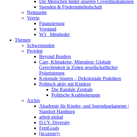
Die Menschen hinter unseren Coverillustrationen
Spenden & Fördermitgliedschaft
Netiquette
Verein
Finanzierung
Vorstand
W3_ Mitglieder
Themen
Schwerpunkte
Projekte
Beyond Borders
Care, Klimakrise, Migration: Globale
Gerechtigkeit in Zeiten gesellschaftlicher
Polarisierung
Koloniale Spuren – Dekoloniale Praktiken
Politisch aktiv mit Kindern
Die Randale Zentrale
Politische Krabbelgruppe
Archiv
Akademie für Kinder- und Jugendparlamente |
Standort Hamburg
arbeit global
D.I.Y. Diversity
FemGoals
[in:szene]+