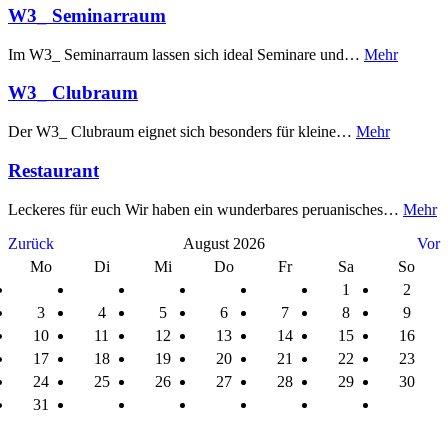
W3_ Seminarraum
Im W3_ Seminarraum lassen sich ideal Seminare und…
Mehr
W3_ Clubraum
Der W3_ Clubraum eignet sich besonders für kleine…
Mehr
Restaurant
Leckeres für euch Wir haben ein wunderbares peruanisches…
Mehr
Zurück
August 2026
Vor
Mo
Di
Mi
Do
Fr
Sa
So
1
2
3
4
5
6
7
8
9
10
11
12
13
14
15
16
17
18
19
20
21
22
23
24
25
26
27
28
29
30
31