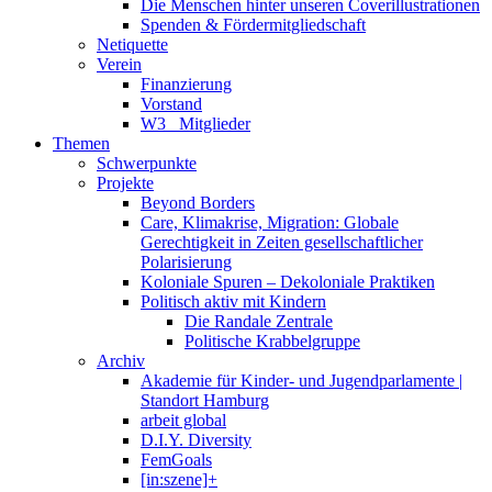
Die Menschen hinter unseren Coverillustrationen
Spenden & Fördermitgliedschaft
Netiquette
Verein
Finanzierung
Vorstand
W3_ Mitglieder
Themen
Schwerpunkte
Projekte
Beyond Borders
Care, Klimakrise, Migration: Globale
Gerechtigkeit in Zeiten gesellschaftlicher
Polarisierung
Koloniale Spuren – Dekoloniale Praktiken
Politisch aktiv mit Kindern
Die Randale Zentrale
Politische Krabbelgruppe
Archiv
Akademie für Kinder- und Jugendparlamente |
Standort Hamburg
arbeit global
D.I.Y. Diversity
FemGoals
[in:szene]+