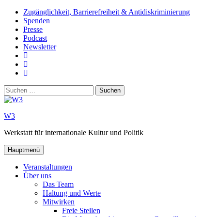
Zum
Zugänglichkeit, Barrierefreiheit & Antidiskriminierung
Inhalt
Spenden
springen
Presse
Podcast
Newsletter
W3
auf
W3_
Facebook
auf
W3
Instagram
auf
Suchen
Youtube
nach:
W3
Werkstatt für internationale Kultur und Politik
Hauptmenü
Veranstaltungen
Über uns
Das Team
Haltung und Werte
Mitwirken
Freie Stellen