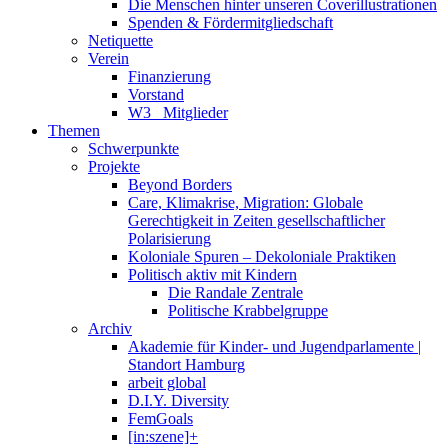
Die Menschen hinter unseren Coverillustrationen
Spenden & Fördermitgliedschaft
Netiquette
Verein
Finanzierung
Vorstand
W3_ Mitglieder
Themen
Schwerpunkte
Projekte
Beyond Borders
Care, Klimakrise, Migration: Globale
Gerechtigkeit in Zeiten gesellschaftlicher
Polarisierung
Koloniale Spuren – Dekoloniale Praktiken
Politisch aktiv mit Kindern
Die Randale Zentrale
Politische Krabbelgruppe
Archiv
Akademie für Kinder- und Jugendparlamente |
Standort Hamburg
arbeit global
D.I.Y. Diversity
FemGoals
[in:szene]+