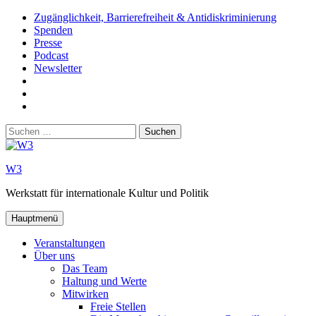
Zum
Zugänglichkeit, Barrierefreiheit & Antidiskriminierung
Inhalt
Spenden
springen
Presse
Podcast
Newsletter
W3
auf
W3_
Facebook
auf
W3
Instagram
auf
Suchen
Youtube
nach:
W3
Werkstatt für internationale Kultur und Politik
Hauptmenü
Veranstaltungen
Über uns
Das Team
Haltung und Werte
Mitwirken
Freie Stellen