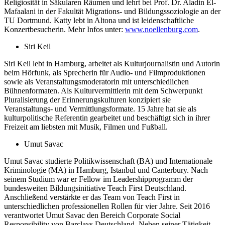
Religiosität in Säkularen Räumen und lehrt bei Prof. Dr. Aladin El-
Mafaalani in der Fakultät Migrations- und Bildungssoziologie an der
TU Dortmund. Katty lebt in Altona und ist leidenschaftliche
Konzertbesucherin. Mehr Infos unter:
www.noellenburg.com
.
Siri Keil
Siri Keil lebt in Hamburg, arbeitet als Kulturjournalistin und Autorin
beim Hörfunk, als Sprecherin für Audio- und Filmproduktionen
sowie als Veranstaltungsmoderatorin mit unterschiedlichen
Bühnenformaten. Als Kulturvermittlerin mit dem Schwerpunkt
Pluralisierung der Erinnerungskulturen konzipiert sie
Veranstaltungs- und Vermittlungsformate. 15 Jahre hat sie als
kulturpolitische Referentin gearbeitet und beschäftigt sich in ihrer
Freizeit am liebsten mit Musik, Filmen und Fußball.
Umut Savac
Umut Savac studierte Politikwissenschaft (BA) und Internationale
Kriminologie (MA) in Hamburg, Istanbul und Canterbury. Nach
seinem Studium war er Fellow im Leadershipprogramm der
bundesweiten Bildungsinitiative Teach First Deutschland.
Anschließend verstärkte er das Team von Teach First in
unterschiedlichen professionellen Rollen für vier Jahre. Seit 2016
verantwortet Umut Savac den Bereich Corporate Social
Responsibility von Barclays Deutschland. Neben seiner Tätigkeit