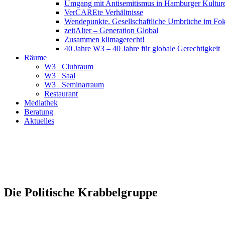
Umgang mit Antisemitismus in Hamburger Kulture
VerCAREte Verhältnisse
Wendepunkte. Gesellschaftliche Umbrüche im Fo
zeitAlter – Generation Global
Zusammen klimagerecht!
40 Jahre W3 – 40 Jahre für globale Gerechtigkeit
Räume
W3_ Clubraum
W3_ Saal
W3_ Seminarraum
Restaurant
Mediathek
Beratung
Aktuelles
Die Politische Krabbelgruppe