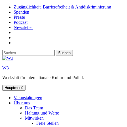
Zum
Zugänglichkeit, Barrierefreiheit & Antidiskriminierung
Inhalt
Spenden
springen
Presse
Podcast
Newsletter
W3
auf
W3_
Facebook
auf
W3
Instagram
auf
Suchen
Youtube
nach:
W3
Werkstatt für internationale Kultur und Politik
Hauptmenü
Veranstaltungen
Über uns
Das Team
Haltung und Werte
Mitwirken
Freie Stellen