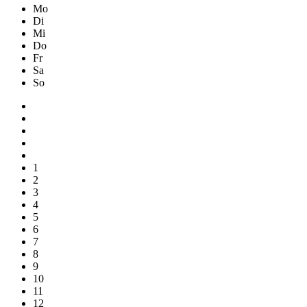
Mo
Di
Mi
Do
Fr
Sa
So
1
2
3
4
5
6
7
8
9
10
11
12