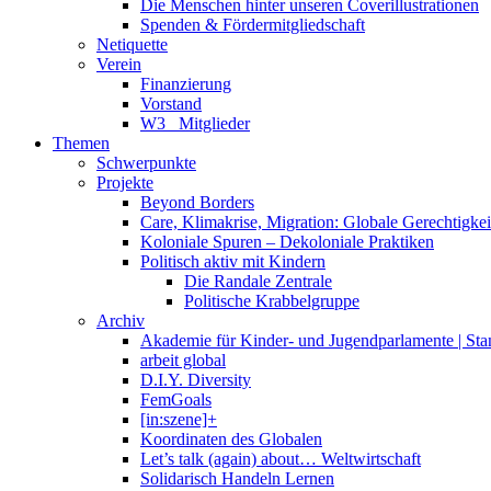
Die Menschen hinter unseren Coverillustrationen
Spenden & Fördermitgliedschaft
Netiquette
Verein
Finanzierung
Vorstand
W3_ Mitglieder
Themen
Schwerpunkte
Projekte
Beyond Borders
Care, Klimakrise, Migration: Globale Gerechtigkeit 
Koloniale Spuren – Dekoloniale Praktiken
Politisch aktiv mit Kindern
Die Randale Zentrale
Politische Krabbelgruppe
Archiv
Akademie für Kinder- und Jugendparlamente | St
arbeit global
D.I.Y. Diversity
FemGoals
[in:szene]+
Koordinaten des Globalen
Let’s talk (again) about… Weltwirtschaft
Solidarisch Handeln Lernen