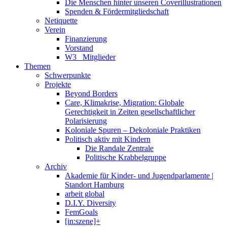
Die Menschen hinter unseren Coverillustrationen
Spenden & Fördermitgliedschaft
Netiquette
Verein
Finanzierung
Vorstand
W3_ Mitglieder
Themen
Schwerpunkte
Projekte
Beyond Borders
Care, Klimakrise, Migration: Globale
Gerechtigkeit in Zeiten gesellschaftlicher
Polarisierung
Koloniale Spuren – Dekoloniale Praktiken
Politisch aktiv mit Kindern
Die Randale Zentrale
Politische Krabbelgruppe
Archiv
Akademie für Kinder- und Jugendparlamente |
Standort Hamburg
arbeit global
D.I.Y. Diversity
FemGoals
[in:szene]+