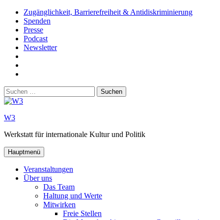
Zum
Zugänglichkeit, Barrierefreiheit & Antidiskriminierung
Inhalt
Spenden
springen
Presse
Podcast
Newsletter
W3
auf
W3_
Facebook
auf
W3
Instagram
auf
Suchen
Youtube
nach:
W3
Werkstatt für internationale Kultur und Politik
Hauptmenü
Veranstaltungen
Über uns
Das Team
Haltung und Werte
Mitwirken
Freie Stellen