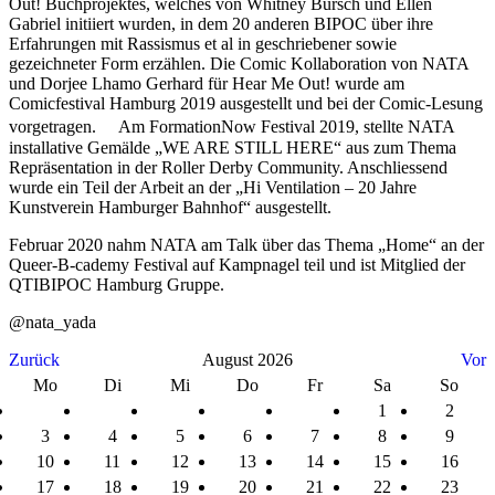
Out! Buchprojektes, welches von Whitney Bursch und Ellen
Gabriel initiiert wurden, in dem 20 anderen BIPOC über ihre
Erfahrungen mit Rassismus et al in geschriebener sowie
gezeichneter Form erzählen. Die Comic Kollaboration von NATA
und Dorjee Lhamo Gerhard für Hear Me Out! wurde am
Comicfestival Hamburg 2019 ausgestellt und bei der Comic-Lesung
vorgetragen. Am FormationNow Festival 2019, stellte NATA
installative Gemälde „WE ARE STILL HERE“ aus zum Thema
Repräsentation in der Roller Derby Community. Anschliessend
wurde ein Teil der Arbeit an der „Hi Ventilation – 20 Jahre
Kunstverein Hamburger Bahnhof“ ausgestellt.
Februar 2020 nahm NATA am Talk über das Thema „Home“ an der
Queer-B-cademy Festival auf Kampnagel teil und ist Mitglied der
QTIBIPOC Hamburg Gruppe.
@nata_yada
Zurück
August 2026
Vor
Mo
Di
Mi
Do
Fr
Sa
So
1
2
3
4
5
6
7
8
9
10
11
12
13
14
15
16
17
18
19
20
21
22
23