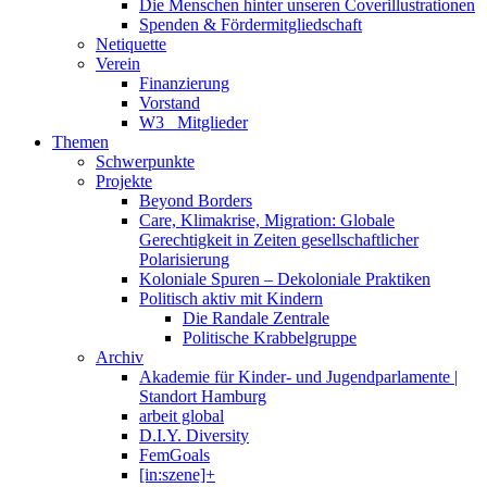
Die Menschen hinter unseren Coverillustrationen
Spenden & Fördermitgliedschaft
Netiquette
Verein
Finanzierung
Vorstand
W3_ Mitglieder
Themen
Schwerpunkte
Projekte
Beyond Borders
Care, Klimakrise, Migration: Globale
Gerechtigkeit in Zeiten gesellschaftlicher
Polarisierung
Koloniale Spuren – Dekoloniale Praktiken
Politisch aktiv mit Kindern
Die Randale Zentrale
Politische Krabbelgruppe
Archiv
Akademie für Kinder- und Jugendparlamente |
Standort Hamburg
arbeit global
D.I.Y. Diversity
FemGoals
[in:szene]+