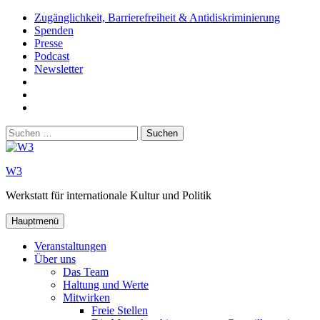
Zum
Zugänglichkeit, Barrierefreiheit & Antidiskriminierung
Inhalt
Spenden
springen
Presse
Podcast
Newsletter
W3
auf
W3_
Facebook
auf
W3
Instagram
auf
Suchen
Youtube
nach:
W3
Werkstatt für internationale Kultur und Politik
Hauptmenü
Veranstaltungen
Über uns
Das Team
Haltung und Werte
Mitwirken
Freie Stellen