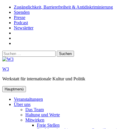
Zum
Zugänglichkeit, Barrierefreiheit & Antidiskriminierung
Inhalt
Spenden
springen
Presse
Podcast
Newsletter
W3
auf
W3_
Facebook
auf
W3
Instagram
auf
Suchen
Youtube
nach:
W3
Werkstatt für internationale Kultur und Politik
Hauptmenü
Veranstaltungen
Über uns
Das Team
Haltung und Werte
Mitwirken
Freie Stellen