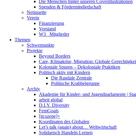
Die Menschen hinter unseren Coverillustrationen
Spenden & Fördermitgliedschaft
Netiquette
Verein
Finanzierung
Vorstand
W3_ Mitglieder
Themen
Schwerpunkte
Projekte
Beyond Borders
Care, Klimakrise, Migration: Globale Gerechtigkeit 
Koloniale Spuren – Dekoloniale Praktiken
Politisch aktiv mit Kindern
Die Randale Zentrale
Politische Krabbelgruppe
Archiv
Akademie für Kinder- und Jugendparlamente | St
arbeit global
D.I.Y. Diversity
FemGoals
[in:szene]+
Koordinaten des Globalen
Let’s talk (again) about… Weltwirtschaft
Solidarisch Handeln Lernen