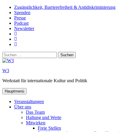
Zum
Zugänglichkeit, Barrierefreiheit & Antidiskriminierung
Inhalt
Spenden
springen
Presse
Podcast
Newsletter
W3
auf
W3_
Facebook
auf
W3
Instagram
auf
Suchen
Youtube
nach:
W3
Werkstatt für internationale Kultur und Politik
Hauptmenü
Veranstaltungen
Über uns
Das Team
Haltung und Werte
Mitwirken
Freie Stellen