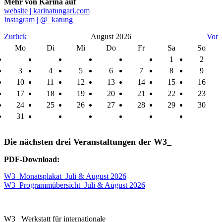
Mehr von Karina auf
website | karinatungari.com
Instagram | @_katung_
Zurück
August 2026
Vor
Mo
Di
Mi
Do
Fr
Sa
So
1
2
3
4
5
6
7
8
9
10
11
12
13
14
15
16
17
18
19
20
21
22
23
24
25
26
27
28
29
30
31
Die nächsten drei Veranstaltungen der W3_
PDF-Download:
W3_Monatsplakat_Juli & August 2026
W3_Programmübersicht_Juli & August 2026
W3_ Werkstatt für internationale