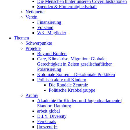
Die Menschen hinter unseren Coverillustrationen
Spenden & Fördermitgliedschaft
Netiquette
Verein
Finanzierung
Vorstand
W3_ Mitglieder
Themen
Schwerpunkte
Projekte
Beyond Borders
Care, Klimakrise, Migration: Globale
Gerechtigkeit in Zeiten gesellschaftlicher
Polarisierung
Koloniale Spuren – Dekoloniale Praktiken
Politisch aktiv mit Kindern
Die Randale Zentrale
Politische Krabbelgruppe
Archiv
Akademie für Kinder- und Jugendparlamente |
Standort Hamburg
arbeit global
D.I.Y. Diversity
FemGoals
[in:szene]+