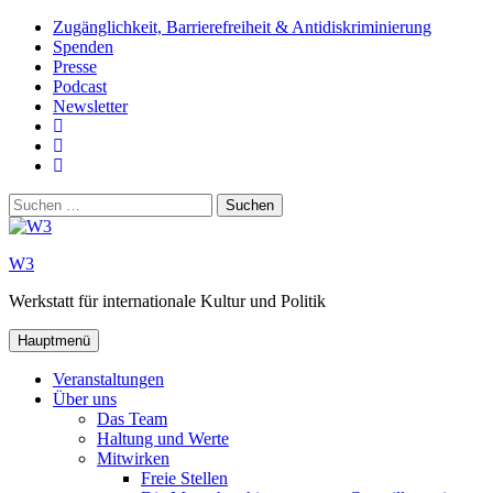
Zum
Zugänglichkeit, Barrierefreiheit & Antidiskriminierung
Inhalt
Spenden
springen
Presse
Podcast
Newsletter
W3
auf
W3_
Facebook
auf
W3
Instagram
auf
Suchen
Youtube
nach:
W3
Werkstatt für internationale Kultur und Politik
Hauptmenü
Veranstaltungen
Über uns
Das Team
Haltung und Werte
Mitwirken
Freie Stellen