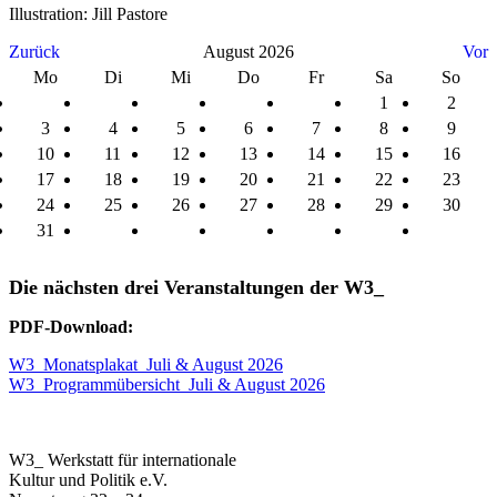
Illustration: Jill Pastore
Zurück
August 2026
Vor
Mo
Di
Mi
Do
Fr
Sa
So
1
2
3
4
5
6
7
8
9
10
11
12
13
14
15
16
17
18
19
20
21
22
23
24
25
26
27
28
29
30
31
Die nächsten drei Veranstaltungen der W3_
PDF-Download:
W3_Monatsplakat_Juli & August 2026
W3_Programmübersicht_Juli & August 2026
W3_ Werkstatt für internationale
Kultur und Politik e.V.