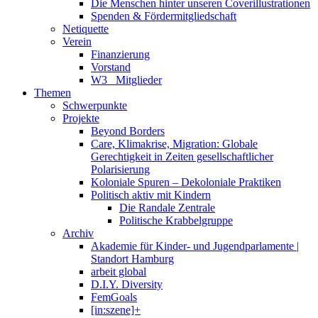
Die Menschen hinter unseren Coverillustrationen
Spenden & Fördermitgliedschaft
Netiquette
Verein
Finanzierung
Vorstand
W3_ Mitglieder
Themen
Schwerpunkte
Projekte
Beyond Borders
Care, Klimakrise, Migration: Globale
Gerechtigkeit in Zeiten gesellschaftlicher
Polarisierung
Koloniale Spuren – Dekoloniale Praktiken
Politisch aktiv mit Kindern
Die Randale Zentrale
Politische Krabbelgruppe
Archiv
Akademie für Kinder- und Jugendparlamente |
Standort Hamburg
arbeit global
D.I.Y. Diversity
FemGoals
[in:szene]+