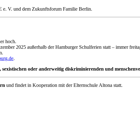
E e. V. und dem Zukunftsforum Familie Berlin.
er hoch.
ember 2025 außerhalb der Hamburger Schulferien statt – immer freitag
n.
urg.de
.
hen, sexistischen oder anderweitig diskriminierenden und mensche
ern
und findet in Kooperation mit der Elternschule Altona statt.