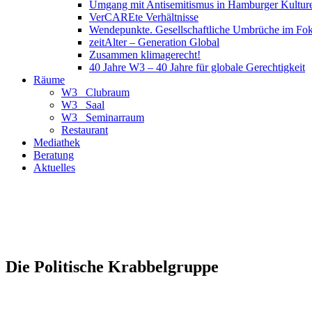
Umgang mit Antisemitismus in Hamburger Kulture
VerCAREte Verhältnisse
Wendepunkte. Gesellschaftliche Umbrüche im Fo
zeitAlter – Generation Global
Zusammen klimagerecht!
40 Jahre W3 – 40 Jahre für globale Gerechtigkeit
Räume
W3_ Clubraum
W3_ Saal
W3_ Seminarraum
Restaurant
Mediathek
Beratung
Aktuelles
Die Politische Krabbelgruppe