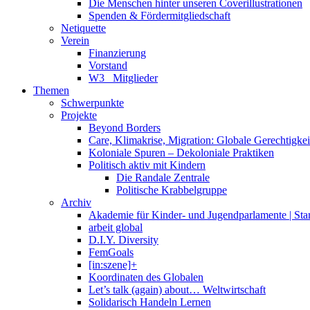
Die Menschen hinter unseren Coverillustrationen
Spenden & Fördermitgliedschaft
Netiquette
Verein
Finanzierung
Vorstand
W3_ Mitglieder
Themen
Schwerpunkte
Projekte
Beyond Borders
Care, Klimakrise, Migration: Globale Gerechtigkeit 
Koloniale Spuren – Dekoloniale Praktiken
Politisch aktiv mit Kindern
Die Randale Zentrale
Politische Krabbelgruppe
Archiv
Akademie für Kinder- und Jugendparlamente | St
arbeit global
D.I.Y. Diversity
FemGoals
[in:szene]+
Koordinaten des Globalen
Let’s talk (again) about… Weltwirtschaft
Solidarisch Handeln Lernen