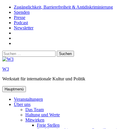
Zum
Zugänglichkeit, Barrierefreiheit & Antidiskriminierung
Inhalt
Spenden
springen
Presse
Podcast
Newsletter
W3
auf
W3_
Facebook
auf
W3
Instagram
auf
Suchen
Youtube
nach:
W3
Werkstatt für internationale Kultur und Politik
Hauptmenü
Veranstaltungen
Über uns
Das Team
Haltung und Werte
Mitwirken
Freie Stellen