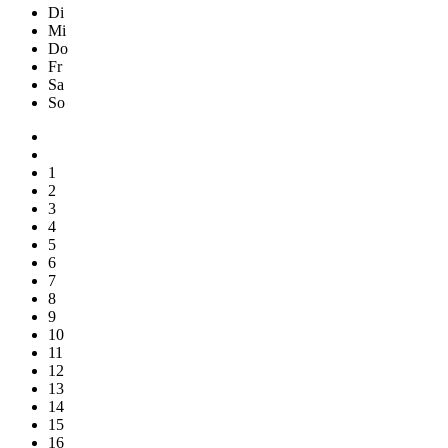
Di
Mi
Do
Fr
Sa
So
1
2
3
4
5
6
7
8
9
10
11
12
13
14
15
16