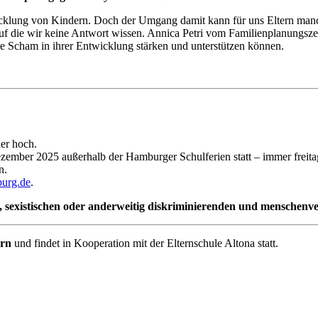
twicklung von Kindern. Doch der Umgang damit kann für uns Eltern man
auf die wir keine Antwort wissen. Annica Petri vom Familienplanungs
 Scham in ihrer Entwicklung stärken und unterstützen können.
er hoch.
ember 2025 außerhalb der Hamburger Schulferien statt – immer freitag
n.
urg.de
.
hen, sexistischen oder anderweitig diskriminierenden und mensche
ern
und findet in Kooperation mit der Elternschule Altona statt.