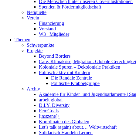
Die Menschen hinter unseren Coverillustrationen
Spenden & Fördermitgliedschaft
Netiquette
Verein
Finanzierung
Vorstand
W3_ Mitglieder
Themen
Schwerpunkte
Projekte
Beyond Borders
Care, Klimakrise, Migration: Globale Gerechtigkeit 
Koloniale Spuren – Dekoloniale Praktiken
Politisch aktiv mit Kindern
Die Randale Zentrale
Politische Krabbelgruppe
Archiv
Akademie für Kinder- und Jugendparlamente | St
arbeit global
D.I.Y. Diversity
FemGoals
[in:szene]+
Koordinaten des Globalen
Let’s talk (again) about… Weltwirtschaft
Solidarisch Handeln Lernen