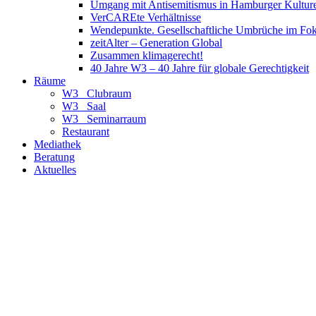
Umgang mit Antisemitismus in Hamburger Kulture
VerCAREte Verhältnisse
Wendepunkte. Gesellschaftliche Umbrüche im Fo
zeitAlter – Generation Global
Zusammen klimagerecht!
40 Jahre W3 – 40 Jahre für globale Gerechtigkeit
Räume
W3_ Clubraum
W3_ Saal
W3_ Seminarraum
Restaurant
Mediathek
Beratung
Aktuelles