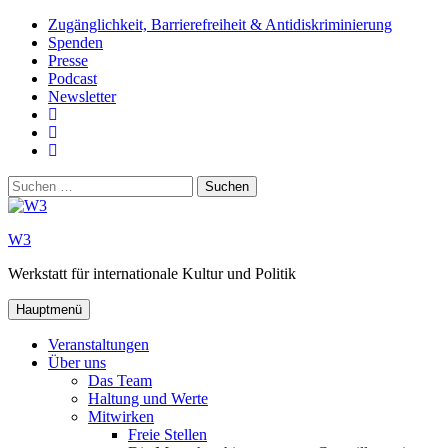
Zum
Zugänglichkeit, Barrierefreiheit & Antidiskriminierung
Inhalt
Spenden
springen
Presse
Podcast
Newsletter
W3
auf
W3_
Facebook
auf
W3
Instagram
auf
Suchen
Youtube
nach:
W3
Werkstatt für internationale Kultur und Politik
Hauptmenü
Veranstaltungen
Über uns
Das Team
Haltung und Werte
Mitwirken
Freie Stellen