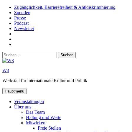
Zum
Zugänglichkeit, Barrierefreiheit & Antidiskriminierung
Inhalt
Spenden
springen
Presse
Podcast
Newsletter
W3
auf
W3_
Facebook
auf
W3
Instagram
auf
Suchen
Youtube
nach:
W3
Werkstatt für internationale Kultur und Politik
Hauptmenü
Veranstaltungen
Über uns
Das Team
Haltung und Werte
Mitwirken
Freie Stellen