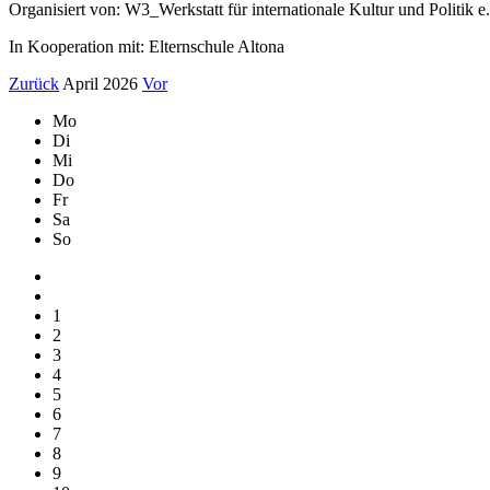
Organisiert von: W3_Werkstatt für internationale Kultur und Politik e
In Kooperation mit: Elternschule Altona
Zurück
April 2026
Vor
Mo
Di
Mi
Do
Fr
Sa
So
1
2
3
4
5
6
7
8
9