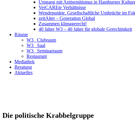
Umgang mit Antisemitismus in Hamburger Kulture
VerCAREte Verhältnisse
Wendepunkte. Gesellschaftliche Umbrüche im Fo
zeitAlter – Generation Global
Zusammen klimagerecht!
40 Jahre W3 – 40 Jahre für globale Gerechtigkeit
Räume
W3_ Clubraum
W3_ Saal
W3_ Seminarraum
Restaurant
Mediathek
Beratung
Aktuelles
Die politische Krabbelgruppe