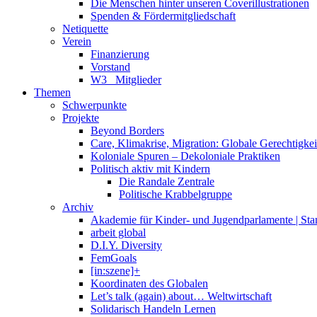
Die Menschen hinter unseren Coverillustrationen
Spenden & Fördermitgliedschaft
Netiquette
Verein
Finanzierung
Vorstand
W3_ Mitglieder
Themen
Schwerpunkte
Projekte
Beyond Borders
Care, Klimakrise, Migration: Globale Gerechtigkeit 
Koloniale Spuren – Dekoloniale Praktiken
Politisch aktiv mit Kindern
Die Randale Zentrale
Politische Krabbelgruppe
Archiv
Akademie für Kinder- und Jugendparlamente | St
arbeit global
D.I.Y. Diversity
FemGoals
[in:szene]+
Koordinaten des Globalen
Let’s talk (again) about… Weltwirtschaft
Solidarisch Handeln Lernen