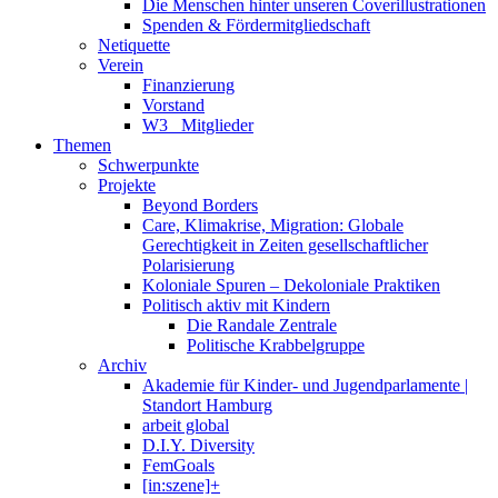
Die Menschen hinter unseren Coverillustrationen
Spenden & Fördermitgliedschaft
Netiquette
Verein
Finanzierung
Vorstand
W3_ Mitglieder
Themen
Schwerpunkte
Projekte
Beyond Borders
Care, Klimakrise, Migration: Globale
Gerechtigkeit in Zeiten gesellschaftlicher
Polarisierung
Koloniale Spuren – Dekoloniale Praktiken
Politisch aktiv mit Kindern
Die Randale Zentrale
Politische Krabbelgruppe
Archiv
Akademie für Kinder- und Jugendparlamente |
Standort Hamburg
arbeit global
D.I.Y. Diversity
FemGoals
[in:szene]+