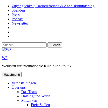
Zum
Zugänglichkeit, Barrierefreiheit & Antidiskriminierung
Inhalt
Spenden
springen
Presse
Podcast
Newsletter
W3
auf
W3_
Facebook
auf
W3
Instagram
auf
Suchen
Youtube
nach:
W3
Werkstatt für internationale Kultur und Politik
Hauptmenü
Veranstaltungen
Über uns
Das Team
Haltung und Werte
Mitwirken
Freie Stellen