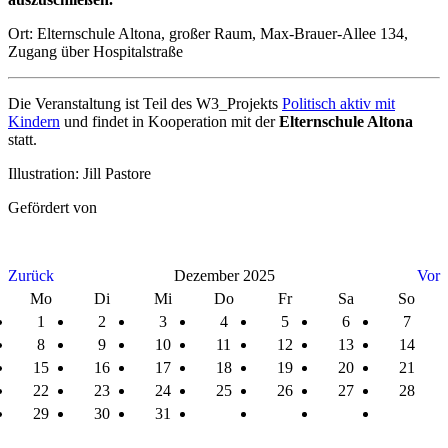
Ort: Elternschule Altona, großer Raum, Max-Brauer-Allee 134,
Zugang über Hospitalstraße
Die Veranstaltung ist Teil des W3_Projekts
Politisch aktiv mit
Kindern
und findet in Kooperation mit der
Elternschule Altona
statt.
Illustration: Jill Pastore
Gefördert von
Zurück
Dezember 2025
Vor
Mo
Di
Mi
Do
Fr
Sa
So
1
2
3
4
5
6
7
8
9
10
11
12
13
14
15
16
17
18
19
20
21
22
23
24
25
26
27
28
29
30
31