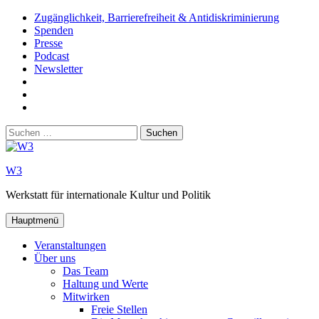
Zum
Zugänglichkeit, Barrierefreiheit & Antidiskriminierung
Inhalt
Spenden
springen
Presse
Podcast
Newsletter
W3
auf
W3_
Facebook
auf
W3
Instagram
auf
Suchen
Youtube
nach:
W3
Werkstatt für internationale Kultur und Politik
Hauptmenü
Veranstaltungen
Über uns
Das Team
Haltung und Werte
Mitwirken
Freie Stellen