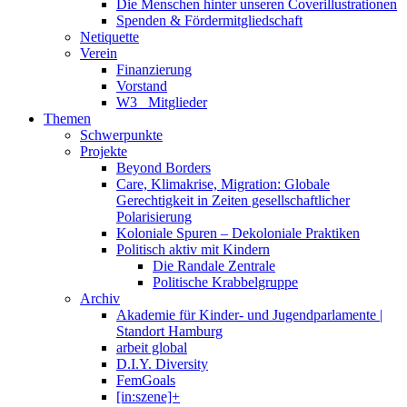
Die Menschen hinter unseren Coverillustrationen
Spenden & Fördermitgliedschaft
Netiquette
Verein
Finanzierung
Vorstand
W3_ Mitglieder
Themen
Schwerpunkte
Projekte
Beyond Borders
Care, Klimakrise, Migration: Globale
Gerechtigkeit in Zeiten gesellschaftlicher
Polarisierung
Koloniale Spuren – Dekoloniale Praktiken
Politisch aktiv mit Kindern
Die Randale Zentrale
Politische Krabbelgruppe
Archiv
Akademie für Kinder- und Jugendparlamente |
Standort Hamburg
arbeit global
D.I.Y. Diversity
FemGoals
[in:szene]+