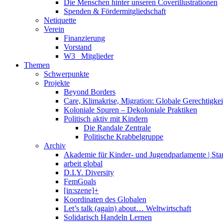
Die Menschen hinter unseren Coverillustrationen
Spenden & Fördermitgliedschaft
Netiquette
Verein
Finanzierung
Vorstand
W3_ Mitglieder
Themen
Schwerpunkte
Projekte
Beyond Borders
Care, Klimakrise, Migration: Globale Gerechtigkeit 
Koloniale Spuren – Dekoloniale Praktiken
Politisch aktiv mit Kindern
Die Randale Zentrale
Politische Krabbelgruppe
Archiv
Akademie für Kinder- und Jugendparlamente | St
arbeit global
D.I.Y. Diversity
FemGoals
[in:szene]+
Koordinaten des Globalen
Let’s talk (again) about… Weltwirtschaft
Solidarisch Handeln Lernen