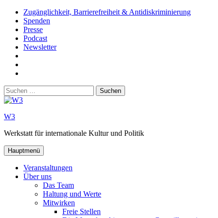
Zum
Zugänglichkeit, Barrierefreiheit & Antidiskriminierung
Inhalt
Spenden
springen
Presse
Podcast
Newsletter
W3
auf
W3_
Facebook
auf
W3
Instagram
auf
Suchen
Youtube
nach:
W3
Werkstatt für internationale Kultur und Politik
Hauptmenü
Veranstaltungen
Über uns
Das Team
Haltung und Werte
Mitwirken
Freie Stellen