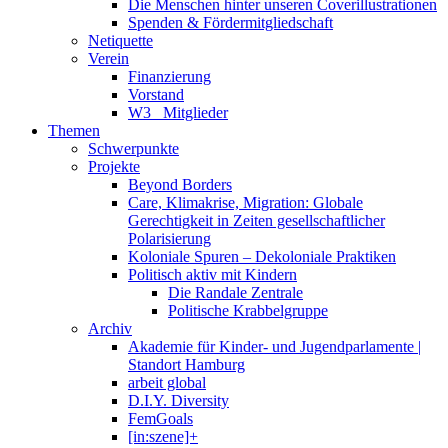
Die Menschen hinter unseren Coverillustrationen
Spenden & Fördermitgliedschaft
Netiquette
Verein
Finanzierung
Vorstand
W3_ Mitglieder
Themen
Schwerpunkte
Projekte
Beyond Borders
Care, Klimakrise, Migration: Globale
Gerechtigkeit in Zeiten gesellschaftlicher
Polarisierung
Koloniale Spuren – Dekoloniale Praktiken
Politisch aktiv mit Kindern
Die Randale Zentrale
Politische Krabbelgruppe
Archiv
Akademie für Kinder- und Jugendparlamente |
Standort Hamburg
arbeit global
D.I.Y. Diversity
FemGoals
[in:szene]+