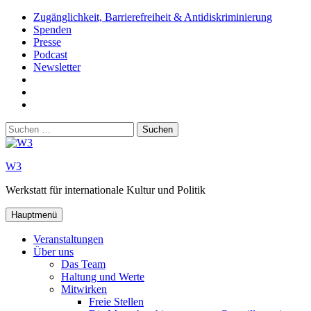
Zum
Zugänglichkeit, Barrierefreiheit & Antidiskriminierung
Inhalt
Spenden
springen
Presse
Podcast
Newsletter
W3
auf
W3_
Facebook
auf
W3
Instagram
auf
Suchen
Youtube
nach:
W3
Werkstatt für internationale Kultur und Politik
Hauptmenü
Veranstaltungen
Über uns
Das Team
Haltung und Werte
Mitwirken
Freie Stellen