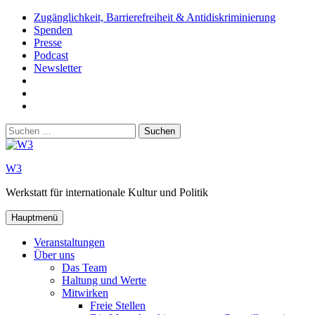
Zum
Zugänglichkeit, Barrierefreiheit & Antidiskriminierung
Inhalt
Spenden
springen
Presse
Podcast
Newsletter
W3
auf
W3_
Facebook
auf
W3
Instagram
auf
Suchen
Youtube
nach:
W3
Werkstatt für internationale Kultur und Politik
Hauptmenü
Veranstaltungen
Über uns
Das Team
Haltung und Werte
Mitwirken
Freie Stellen