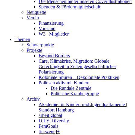
Die Menschen hinter unseren Coverillustrationen
Spenden & Fördermitgliedschaft
Netiquette
Verein
Finanzierung
Vorstand
W3_ Mitglieder
Themen
Schwerpunkte
Projekte
Beyond Borders
Care, Klimakrise, Migration: Globale
Gerechtigkeit in Zeiten gesellschaftlicher
Polarisierung
Koloniale Spuren – Dekoloniale Praktiken
Politisch aktiv mit Kindern
Die Randale Zentrale
Politische Krabbelgruppe
Archiv
Akademie für Kinder- und Jugendparlamente |
Standort Hamburg
arbeit global
D.I.Y. Diversity
FemGoals
[in:szene]+