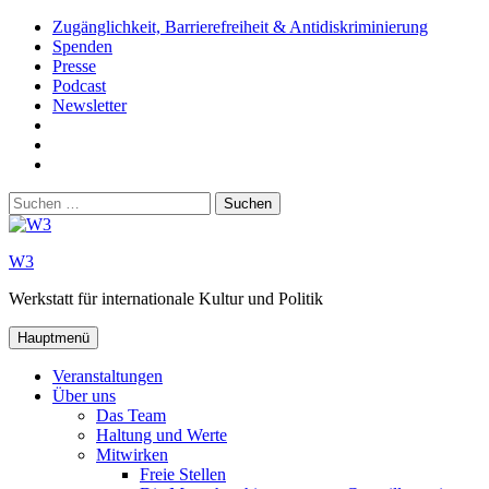
Zum
Zugänglichkeit, Barrierefreiheit & Antidiskriminierung
Inhalt
Spenden
springen
Presse
Podcast
Newsletter
W3
auf
W3_
Facebook
auf
W3
Instagram
auf
Suchen
Youtube
nach:
W3
Werkstatt für internationale Kultur und Politik
Hauptmenü
Veranstaltungen
Über uns
Das Team
Haltung und Werte
Mitwirken
Freie Stellen