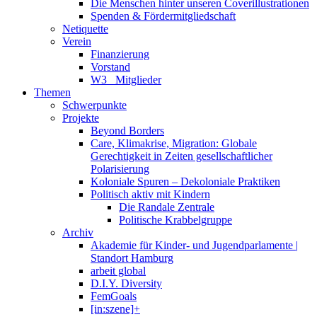
Die Menschen hinter unseren Coverillustrationen
Spenden & Fördermitgliedschaft
Netiquette
Verein
Finanzierung
Vorstand
W3_ Mitglieder
Themen
Schwerpunkte
Projekte
Beyond Borders
Care, Klimakrise, Migration: Globale
Gerechtigkeit in Zeiten gesellschaftlicher
Polarisierung
Koloniale Spuren – Dekoloniale Praktiken
Politisch aktiv mit Kindern
Die Randale Zentrale
Politische Krabbelgruppe
Archiv
Akademie für Kinder- und Jugendparlamente |
Standort Hamburg
arbeit global
D.I.Y. Diversity
FemGoals
[in:szene]+