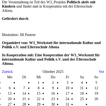
Die Veranstaltung ist Teil des W3_Projekts
Politisch aktiv mit
Kindern
und findet statt in Kooperation mit der Elternschule
Altona.
Gefördert durch
Illustration: Jill Pastore
Organisiert von: W3_Werkstatt für internationale Kultur und
Politik e.V. und Elternschule Altona
In Kooperation mit: Eine Kooperation der W3_Werkstatt für
internationale Kultur und Politik e.V. und der Elternschule
Altona.
Zurück
Oktober 2025
Vor
Mo
Di
Mi
Do
Fr
Sa
So
1
2
3
4
5
6
7
8
9
10
11
12
13
14
15
16
17
18
19
20
21
22
23
24
25
26
27
28
29
30
31