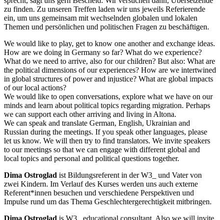
sprecht, sagt uns gern Bescheid. Wir versuchen dann, Übersetzende
zu finden. Zu unseren Treffen laden wir uns jeweils Referierende
ein, um uns gemeinsam mit wechselnden globalen und lokalen
Themen und persönlichen und politischen Fragen zu beschäftigen.
We would like to play, get to know one another and exchange ideas.
How are we doing in Germany so far? What do we experience?
What do we need to arrive, also for our children? But also: What are
the political dimensions of our experiences? How are we intertwined
in global structures of power and injustice? What are global impacts
of our local actions?
We would like to open conversations, explore what we have on our
minds and learn about political topics regarding migration. Perhaps
we can support each other arriving and living in Altona.
We can speak and translate German, English, Ukrainian and
Russian during the meetings. If you speak other languages, please
let us know. We will then try to find translators. We invite speakers
to our meetings so that we can engage with different global and
local topics and personal and political questions together.
Dima Ostroglad
ist Bildungsreferent in der W3_ und Vater von
zwei Kindern. Im Verlauf des Kurses werden uns auch externe
Referent*innen besuchen und verschiedene Perspektiven und
Impulse rund um das Thema Geschlechtergerechtigkeit mitbringen.
Dima Ostroglad
is W3_ educational consultant. Also we will invite