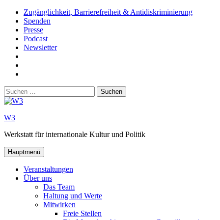
Zum
Zugänglichkeit, Barrierefreiheit & Antidiskriminierung
Inhalt
Spenden
springen
Presse
Podcast
Newsletter
W3
auf
W3_
Facebook
auf
W3
Instagram
auf
Suchen
Youtube
nach:
W3
Werkstatt für internationale Kultur und Politik
Hauptmenü
Veranstaltungen
Über uns
Das Team
Haltung und Werte
Mitwirken
Freie Stellen