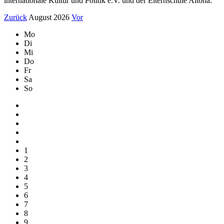
internationale Kultur und Politik e.V. und der Elternschule Altona.
Zurück
August 2026
Vor
Mo
Di
Mi
Do
Fr
Sa
So
1
2
3
4
5
6
7
8
9