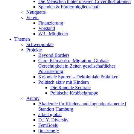
Die Menschen hinter unseren Coverillustrationen
Spenden & Fördermitgliedschaft
Netiquette
Verein
Finanzierung
Vorstand
W3_ Mitglieder
Themen
Schwerpunkte
Projekte
Beyond Borders
Care, Klimakrise, Migration: Globale
Gerechtigkeit in Zeiten gesellschaftlicher
Polarisierung
Koloniale Spuren – Dekoloniale Praktiken
Politisch aktiv mit Kindern
Die Randale Zentrale
Politische Krabbelgruppe
Archiv
Akademie für Kinder- und Jugendparlamente |
Standort Hamburg
arbeit global
D.I.Y. Diversity
FemGoals
[in:szene]+