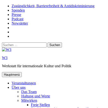
Zum
Zugänglichkeit, Barrierefreiheit & Antidiskriminierung
Inhalt
Spenden
springen
Presse
Podcast
Newsletter
W3
auf
W3_
Facebook
auf
W3
Instagram
auf
Suchen
Youtube
nach:
W3
Werkstatt für internationale Kultur und Politik
Hauptmenü
Veranstaltungen
Über uns
Das Team
Haltung und Werte
Mitwirken
Freie Stellen