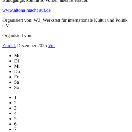
Rundgänge, kommt so vorbei, alles ist erlaubt.
www.altona-macht-auf.de
Organisiert von: W3_Werkstatt für internationale Kultur und Politik
e.V.
Organisiert von:
Zurück
Dezember 2025
Vor
Mo
Di
Mi
Do
Fr
Sa
So
1
2
3
4
5
6
7