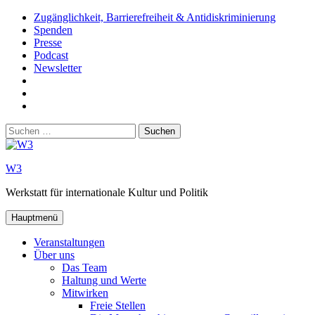
Zum
Zugänglichkeit, Barrierefreiheit & Antidiskriminierung
Inhalt
Spenden
springen
Presse
Podcast
Newsletter
W3
auf
W3_
Facebook
auf
W3
Instagram
auf
Suchen
Youtube
nach:
W3
Werkstatt für internationale Kultur und Politik
Hauptmenü
Veranstaltungen
Über uns
Das Team
Haltung und Werte
Mitwirken
Freie Stellen