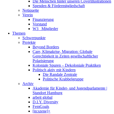
Die Menschen hinter unseren Coverillustrationen
Spenden & Fördermitgliedschaft
Netiquette
Verein
Finanzierung
Vorstand
W3_ Mitglieder
Themen
Schwerpunkte
Projekte
Beyond Borders
Care, Klimakrise, Migration: Globale
Gerechtigkeit in Zeiten gesellschaftlicher
Polarisierung
Koloniale Spuren – Dekoloniale Praktiken
Politisch aktiv mit Kindern
Die Randale Zentrale
Politische Krabbelgruppe
Archiv
Akademie für Kinder- und Jugendparlamente |
Standort Hamburg
arbeit global
D.I.Y. Diversity
FemGoals
[in:szene]+