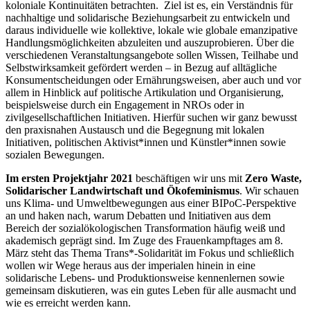
koloniale Kontinuitäten betrachten. Ziel ist es, ein Verständnis für
nachhaltige und solidarische Beziehungsarbeit zu entwickeln und
daraus individuelle wie kollektive, lokale wie globale emanzipative
Handlungsmöglichkeiten abzuleiten und auszuprobieren. Über die
verschiedenen Veranstaltungsangebote sollen Wissen, Teilhabe und
Selbstwirksamkeit gefördert werden – in Bezug auf alltägliche
Konsumentscheidungen oder Ernährungsweisen, aber auch und vor
allem in Hinblick auf politische Artikulation und Organisierung,
beispielsweise durch ein Engagement in NROs oder in
zivilgesellschaftlichen Initiativen. Hierfür suchen wir ganz bewusst
den praxisnahen Austausch und die Begegnung mit lokalen
Initiativen, politischen Aktivist*innen und Künstler*innen sowie
sozialen Bewegungen.
Im ersten Projektjahr 2021
beschäftigen wir uns mit
Zero Waste,
Solidarischer Landwirtschaft und Ökofeminismus
. Wir schauen
uns Klima- und Umweltbewegungen aus einer BIPoC-Perspektive
an und haken nach, warum Debatten und Initiativen aus dem
Bereich der sozialökologischen Transformation häufig weiß und
akademisch geprägt sind. Im Zuge des Frauenkampftages am 8.
März steht das Thema Trans*-Solidarität im Fokus und schließlich
wollen wir Wege heraus aus der imperialen hinein in eine
solidarische Lebens- und Produktionsweise kennenlernen sowie
gemeinsam diskutieren, was ein gutes Leben für alle ausmacht und
wie es erreicht werden kann.