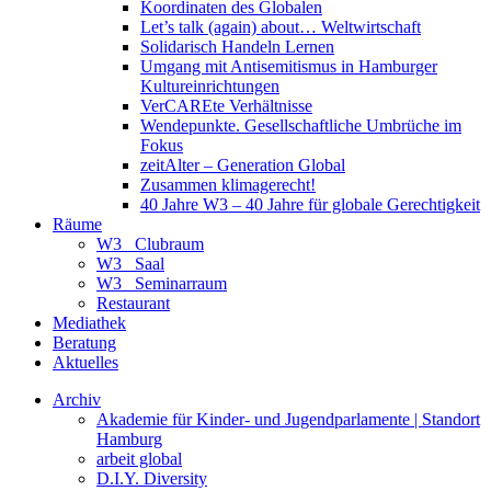
Koordinaten des Globalen
Let’s talk (again) about… Weltwirtschaft
Solidarisch Handeln Lernen
Umgang mit Antisemitismus in Hamburger
Kultureinrichtungen
VerCAREte Verhältnisse
Wendepunkte. Gesellschaftliche Umbrüche im
Fokus
zeitAlter – Generation Global
Zusammen klimagerecht!
40 Jahre W3 – 40 Jahre für globale Gerechtigkeit
Räume
W3_ Clubraum
W3_ Saal
W3_ Seminarraum
Restaurant
Mediathek
Beratung
Aktuelles
Archiv
Akademie für Kinder- und Jugendparlamente | Standort
Hamburg
arbeit global
D.I.Y. Diversity