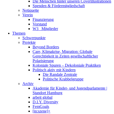
Die Menschen hinter unseren Coverillustrationen
Spenden & Fördermitgliedschaft
Netiquette
Verein
Finanzierung
Vorstand
W3_ Mitglieder
Themen
Schwerpunkte
Projekte
Beyond Borders
Care, Klimakrise, Migration: Globale
Gerechtigkeit in Zeiten gesellschaftlicher
Polarisierung
Koloniale Spuren – Dekoloniale Praktiken
Politisch aktiv mit Kindern
Die Randale Zentrale
Politische Krabbelgruppe
Archiv
Akademie für Kinder- und Jugendparlamente |
Standort Hamburg
arbeit global
D.I.Y. Diversity
FemGoals
[in:szene]+