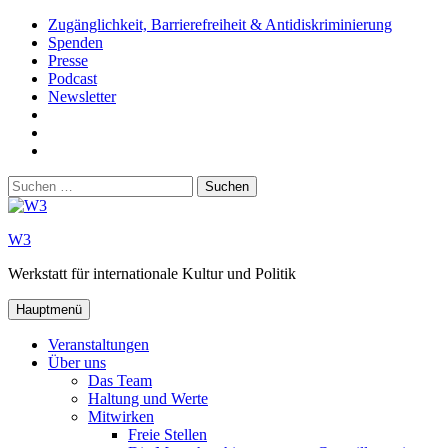
Zum
Zugänglichkeit, Barrierefreiheit & Antidiskriminierung
Inhalt
Spenden
springen
Presse
Podcast
Newsletter
W3
auf
W3_
Facebook
auf
W3
Instagram
auf
Suchen
Youtube
nach:
W3
Werkstatt für internationale Kultur und Politik
Hauptmenü
Veranstaltungen
Über uns
Das Team
Haltung und Werte
Mitwirken
Freie Stellen